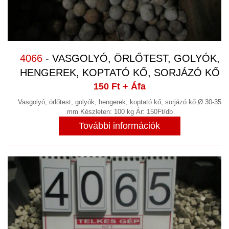
4066
- VASGOLYÓ, ÖRLŐTEST, GOLYÓK,
HENGEREK, KOPTATÓ KŐ, SORJÁZÓ KŐ
150 Ft
+ Áfa
Vasgolyó, örlőtest, golyók, hengerek, koptató kő, sorjázó kő Ø 30-35
mm Készleten: 100 kg Ár: 150Ft/db
További információk