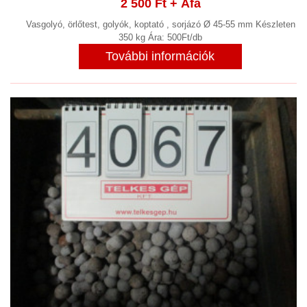
2 500 Ft
+ Áfa
Vasgolyó, örlőtest, golyók, koptató , sorjázó Ø 45-55 mm Készleten
350 kg Ára: 500Ft/db
További információk