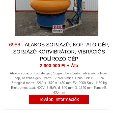
6986
- ALAKOS SORJÁZÓ, KOPTATÓ GÉP,
SORJÁZÓ KÖRVIBRÁTOR, VIBRÁCIÓS
POLÍROZÓ GÉP
2 900 000 Ft
+ Áfa
Alakos sorjázó, Koptató gép, Sorjázó körvibrátor, vibrációs polírozó
gép, használt gép Gyártó : Vibrochimica Típus : VBTS 651/4
Befoglaló méret: 2260 x 1870 x 1450 mm Év: 2009 Súly: 1160 kg
Elektromos adat: 400V; 5,5kW; d: 840 mm D: 1340 mm ToruszØ:
430 mm
További információk