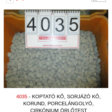
4035
- KOPTATÓ KŐ, SORJÁZÓ KŐ,
KORUND, PORCELÁNGOLYÓ,
CIRKÓNIUM ÖRLŐTEST