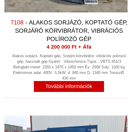
7108
- ALAKOS SORJÁZÓ, KOPTATÓ GÉP,
SORJÁRÓ KÖRVIBRÁTOR, VIBRÁCIÓS
POLÍROZÓ GÉP
4 200 000 Ft
+ Áfa
Alakos sorjázó, Koptató gép, Sorjáró körvibrátor, vibrációs polírozó
gép, használt gép Gyártó : Vibrochimica Típus : VBTS 651/3
Befoglaló méret: 2260 x 1870 x 1450 mm Év: 2008 Súly: 1160 kg
Elektromos adat: 400V; 5,5kW; d: 840 mm D: 1340 mm ToruszØ:
430 mm
További információk