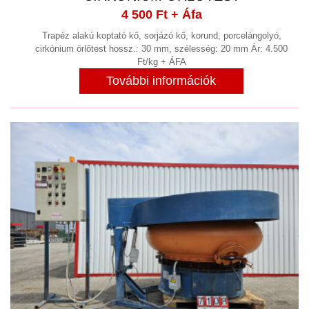
4 500 Ft
+ Áfa
Trapéz alakú koptató kő, sorjázó kő, korund, porcelángolyó,
cirkónium örlőtest hossz.: 30 mm, szélesség: 20 mm Ár: 4.500
Ft/kg + ÁFA
További információk