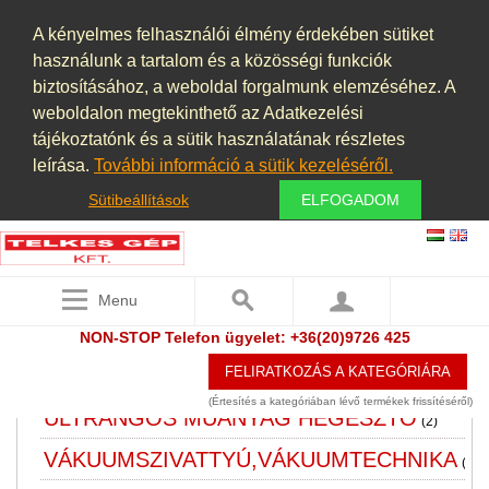
SZIVATTYÚK
(69)
A kényelmes felhasználói élmény érdekében sütiket
SZOFTVER
használunk a tartalom és a közösségi funkciók
TARTÁLY, LÉGTARTÁLY VÁKUUM
biztosításához, a weboldal forgalmunk elemzéséhez. A
weboldalon megtekinthető az Adatkezelési
TARTÁLY KONTÉNERKÚT
(7)
tájékoztatónk és a sütik használatának részletes
TISZTÍTÁS
(3)
leírása.
További információ a sütik kezeléséről.
TOLÓZÁR
Sütibeállítások
ELFOGADOM
(3)
TRANSZFORMÁTOR,
EGYENIRÁNYÍTÓ, TÁPEGYSÉG,
Menu
FÁZISJAVÍTÓ
(2)
NON-STOP Telefon ügyelet: +36(20)9726 425
ULTRAHANGOS TISZTITÓ
FELIRATKOZÁS A KATEGÓRIÁRA
BERENDEZÉS
(Értesítés a kategóriában lévő termékek frissítéséről)
ULTRANGOS MÜANYAG HEGESZTŐ
(2)
VÁKUUMSZIVATTYÚ,VÁKUUMTECHNIKA
(16)