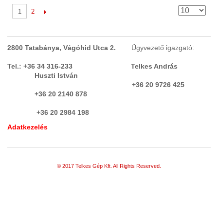
2
1
2800 Tatabánya, Vágóhid Utca 2.
Ügyvezető igazgató:
Tel.: +36 34 316-233 Telkes András
Huszti István
+36 20 9726 425
+36 20 2140 878
+36 20 2984 198
Adatkezelés
© 2017 Telkes Gép Kft. All Rights Reserved.