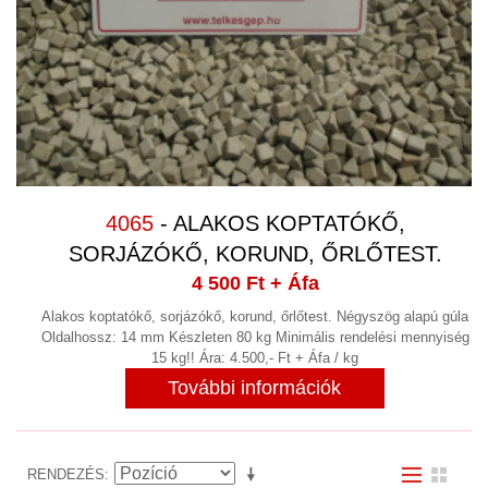
4065
- ALAKOS KOPTATÓKŐ,
SORJÁZÓKŐ, KORUND, ŐRLŐTEST.
4 500 Ft
+ Áfa
Alakos koptatókő, sorjázókő, korund, őrlőtest. Négyszög alapú gúla
Oldalhossz: 14 mm Készleten 80 kg Minimális rendelési mennyiség
15 kg!! Ára: 4.500,- Ft + Áfa / kg
További információk
RENDEZÉS