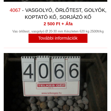
4067
- VASGOLYÓ, ÖRLŐTEST, GOLYÓK,
KOPTATÓ KŐ, SORJÁZÓ KŐ
2 500 Ft
+ Áfa
Vas örlőtest, vasgolyó Ø 20-30 mm Készleten 620 kg 2500ft/kg
További információk