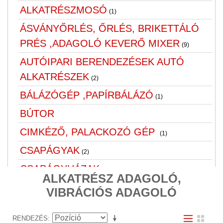
ALKATRÉSZMOSÓ
(1)
ÁSVÁNYŐRLÉS, ŐRLÉS, BRIKETTÁLÓ
PRÉS ,ADAGOLÓ KEVERŐ MIXER
(9)
AUTÓIPARI BERENDEZÉSEK AUTÓ
ALKATRÉSZEK
(2)
BÁLÁZÓGÉP ,PAPÍRBÁLÁZÓ
(1)
BÚTOR
CIMKÉZŐ, PALACKOZÓ GÉP
(1)
CSAPÁGYAK
(2)
CSAPÁGYHÁZAK
(1)
ALKATRÉSZ ADAGOLÓ,
CSOMAGOLÓANYAG
VIBRÁCIÓS ADAGOLÓ
CSOMAGOLÓGÉP. RAGASZTÓ
RENDEZÉS
OLVASZTÓ
(7)