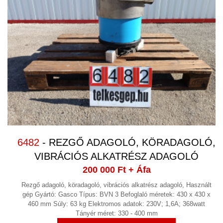
6482
- REZGŐ ADAGOLÓ, KÖRADAGOLÓ,
VIBRÁCIÓS ALKATRÉSZ ADAGOLÓ
200 000 Ft
+ Áfa
Rezgő adagoló, köradagoló, vibrációs alkatrész adagoló, Használt
gép Gyártó: Gasco Típus: BVN 3 Befoglaló méretek: 430 x 430 x
460 mm Súly: 63 kg Elektromos adatok: 230V; 1,6A; 368watt
Tányér méret: 330 - 400 mm