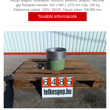
PORELSZÍVÓ BERENDEZÉSEK,
Rezgő adagoló, köradagoló, vibrációs alkatrész adagoló, Használt
gép Befoglaló méretek: 910 x 940 x 1270 mm Súly: 240 kg
ELSZÍVÓ BERENDEZÉSEK,
Elektromos adatok: 220V; 251VA; Tányér méret: 330-840 mm
PORSZŰRŐK, PORLEVÁLASZTÓK,
További információk
PORKAMRÁK
(9)
ROOTS FÚVÓ
(1)
ROZSDAMENTES, SAVÁLLÓ,
NEMESACÉL
(7)
SEPRŐGÉP
SHREDDER
SZAKÍTÁS VIZSGÁLÓ
SZÁLLÍTÁS, ADAGOLÁS, EMELÉS,
ANYAGMOZGATÁS, VÁLOGATÓGÉP,
IPARI SZÁLLÍTÓ ESZKÖZ
(149)
SZÁRÍTÓ SZEKRÉNY, KEMENCE