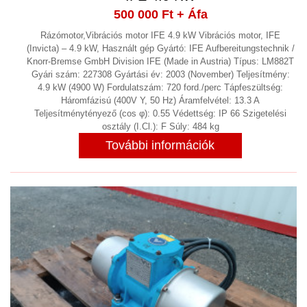
500 000 Ft
+ Áfa
FÉMMEGMUNKÁLÁS
(138)
Rázómotor,Vibrációs motor IFE 4.9 kW Vibrációs motor, IFE
FORGÁCS KIHORDÓ, FORGÁCS
(Invicta) – 4.9 kW, Használt gép Gyártó: IFE Aufbereitungstechnik /
Knorr-Bremse GmbH Division IFE (Made in Austria) Típus: LM882T
CENTRIFUGA LEVÁLASZTÓ
(7)
Gyári szám: 227308 Gyártási év: 2003 (November) Teljesítmény:
4.9 kW (4900 W) Fordulatszám: 720 ford./perc Tápfeszültség:
FŰTÉS
(3)
Háromfázisú (400V Y, 50 Hz) Áramfelvétel: 13.3 A
Teljesítménytényező (cos φ): 0.55 Védettség: IP 66 Szigetelési
FREKVENCIAVÁLTÓ, INDÍTÓ
osztály (I.Cl.): F Súly: 484 kg
ELLENÁLLÁS
(13)
További információk
FRÖCCSÖNTŐ BERENDEZÉS
(20)
GALVANIZÁLÁS
GÉPÉPÍTÉS
(8)
GŐZFEJLESZTŐ,GŐZKAZÁN
GYÓGYSZERIPAR
(4)
GYORSKAPU