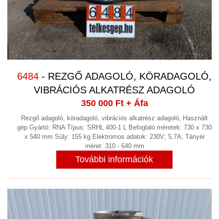
BERENDEZÉS
ULTRANGOS MÜANYAG HEGESZTŐ
(2)
VÁKUUMSZIVATTYÚ,VÁKUUMTECHNIKA
(16)
VEGYES
(18)
6484
- REZGŐ ADAGOLÓ, KÖRADAGOLÓ,
VEGYIPAR
VIBRÁCIÓS ALKATRÉSZ ADAGOLÓ
(12)
350 000 Ft
+ Áfa
VENTILÁTOROK
(11)
Rezgő adagoló, köradagoló, vibrációs alkatrész adagoló, Használt
VIBRÁCIÓS KOPTATÓ SORJÁZÓ
(13)
gép Gyártó: RNA Típus: SRHL 400-1 L Befoglaló méretek: 730 x 730
x 540 mm Súly: 155 kg Elektromos adatok: 230V; 5,7A; Tányér
VILLANYMOTOR GYÁRTÁS
méret: 310 - 640 mm
VILLANYMOTOROK
További információk
(33)
KAPCSOLAT
RÓLUNK
NYITVA TARTÁS