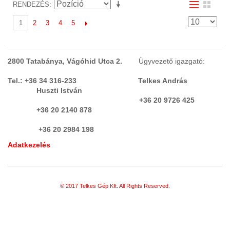
RENDEZÉS
2
3
4
5
1
2800 Tatabánya, Vágóhid Utca 2.
Ügyvezető igazgató:
Tel.: +36 34 316-233 Telkes András
Huszti István
+36 20 9726 425
+36 20 2140 878
+36 20 2984 198
Adatkezelés
© 2017 Telkes Gép Kft. All Rights Reserved.