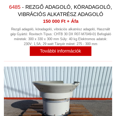
KLÍMAKAMRA, MOSODAI SZÁRÍTÓ
6485
- REZGŐ ADAGOLÓ, KÖRADAGOLÓ,
(10)
VIBRÁCIÓS ALKATRÉSZ ADAGOLÓ
SZEGECSELŐGÉP
(2)
150 000 Ft
+ Áfa
SZITANYOMÁS
Rezgő adagoló, köradagoló, vibrációs alkatrész adagoló, Használt
gép Gyártó: Rovitech Típus: CHTB 30 DX R07-M7049-01 Befoglaló
SZIVATTYÚK
(69)
méretek: 300 x 330 x 300 mm Súly: 40 kg Elektromos adatok:
SZOFTVER
230V; 1,5A; 29 watt Tányér méret: 275 - 300 mm
További információk
TARTÁLY, LÉGTARTÁLY VÁKUUM
TARTÁLY KONTÉNERKÚT
(7)
TISZTÍTÁS
(3)
TOLÓZÁR
(3)
TRANSZFORMÁTOR,
EGYENIRÁNYÍTÓ, TÁPEGYSÉG,
FÁZISJAVÍTÓ
(2)
ULTRAHANGOS TISZTITÓ