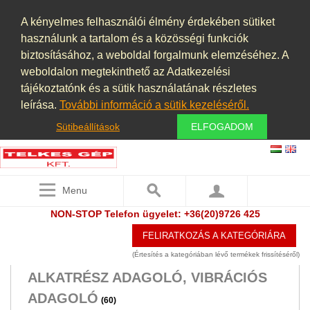
A kényelmes felhasználói élmény érdekében sütiket
használunk a tartalom és a közösségi funkciók
biztosításához, a weboldal forgalmunk elemzéséhez. A
weboldalon megtekinthető az Adatkezelési
tájékoztatónk és a sütik használatának részletes
leírása.
További információ a sütik kezeléséről.
Sütibeállítások
ELFOGADOM
KATEGÓRIÁK
Menu
RAKTÁRKÉSZLET
(797)
NON-STOP Telefon ügyelet: +36(20)9726 425
ACÉLÁRU, VASANYAG
(6)
FELIRATKOZÁS A KATEGÓRIÁRA
AGGREGÁTOR ÁRAMFEJLESZTŐ
(Értesítés a kategóriában lévő termékek frissítéséről)
ALKATRÉSZ ADAGOLÓ, VIBRÁCIÓS
ADAGOLÓ
(60)