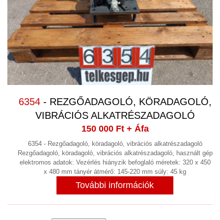
6354
- REZGŐADAGOLÓ, KÖRADAGOLÓ,
VIBRÁCIÓS ALKATRÉSZADAGOLÓ
150 000 Ft
+ Áfa
6354 - Rezgőadagoló, köradagoló, vibrációs alkatrészadagoló
Rezgőadagoló, köradagoló, vibrációs alkatrészadagoló, használt gép
elektromos adatok: Vezérlés hiányzik befoglaló méretek: 320 x 450
x 480 mm tányér átmérő: 145-220 mm súly: 45 kg
További információk