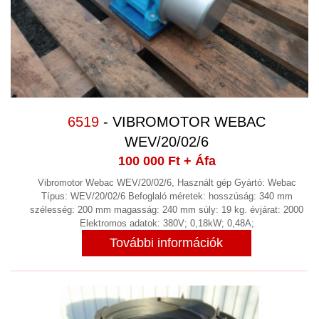
HAJTÓMŰVEK
(9)
HIDRAULIKA
(33)
HIDROCIKLON
HOMOGENIZÁTOR
HŰTÉS, FOLYADÉKHŰTŐK
(26)
6519
- VIBROMOTOR WEBAC
HŰTVESZÁRÍTÓ
WEV/20/02/6
(6)
100 000 Ft
+ Áfa
HULLADÉKKEZELÉS
(2)
Vibromotor Webac WEV/20/02/6, Használt gép Gyártó: Webac
KÁBEL
Típus: WEV/20/02/6 Befoglaló méretek: hosszúság: 340 mm
szélesség: 200 mm magasság: 240 mm súly: 19 kg. évjárat: 2000
KÁBEL BLANKOLÓ GÉP
(1)
Elektromos adatok: 380V; 0,18kW; 0,48A;
További információk
KAPCSOLÓSZEKRÉNY
(1)
KÉT KOMPONENSŰ ADAGOLÓ ÉS
KEVERŐ RENDSZER