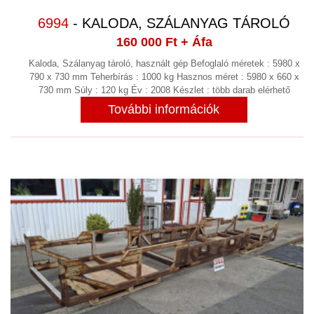
6994
- KALODA, SZÁLANYAG TÁROLÓ
160 000 Ft
+ Áfa
Kaloda, Szálanyag tároló, használt gép Befoglaló méretek : 5980 x
790 x 730 mm Teherbírás : 1000 kg Hasznos méret : 5980 x 660 x
730 mm Súly : 120 kg Év : 2008 Készlet : több darab elérhető
További információk