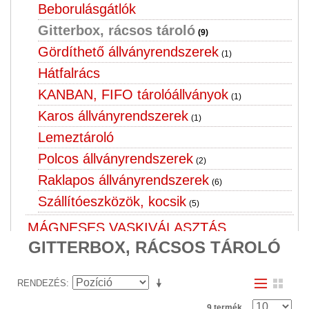
Beborulásgátlók
Gitterbox, rácsos tároló
(9)
Gördíthető állványrendszerek
(1)
Hátfalrács
KANBAN, FIFO tárolóállványok
(1)
Karos állványrendszerek
(1)
Lemeztároló
Polcos állványrendszerek
(2)
Raklapos állványrendszerek
(6)
Szállítóeszközök, kocsik
(5)
MÁGNESES VASKIVÁLASZTÁS,
GITTERBOX, RÁCSOS TÁROLÓ
VASKIVÁLASZTÓ, FÉMKIVÁLASZTÓ
(1)
MÉRLEG, SZALAGMÉRLEG,
RENDEZÉS
SZÁLLÍTÓSZALAG
9 termék