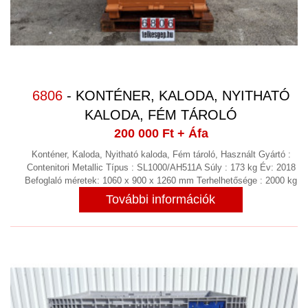
BERENDEZÉS
ULTRANGOS MÜANYAG HEGESZTŐ
(2)
VÁKUUMSZIVATTYÚ,VÁKUUMTECHNIKA
(16)
VEGYES
(18)
6806
- KONTÉNER, KALODA, NYITHATÓ
VEGYIPAR
(12)
KALODA, FÉM TÁROLÓ
VENTILÁTOROK
200 000 Ft
+ Áfa
(11)
VIBRÁCIÓS KOPTATÓ SORJÁZÓ
Konténer, Kaloda, Nyitható kaloda, Fém tároló, Használt Gyártó :
(13)
Contenitori Metallic Típus : SL1000/AH511A Súly : 173 kg Év: 2018
VILLANYMOTOR GYÁRTÁS
Befoglaló méretek: 1060 x 900 x 1260 mm Terhelhetősége : 2000 kg
További információk
VILLANYMOTOROK
(33)
KAPCSOLAT
RÓLUNK
NYITVA TARTÁS