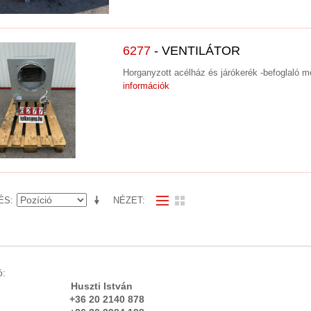
6277
- VENTILÁTOR
Horganyzott acélház és járókerék -befoglaló
információk
ÉS
NÉZET
igazgató:
rás Huszti István
 20 2140 878