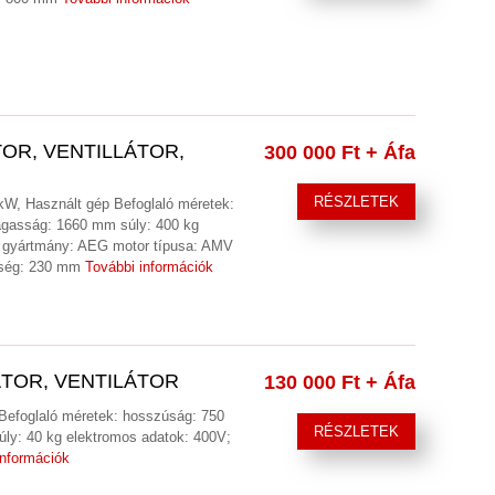
OR, VENTILLÁTOR,
300 000 Ft
+ Áfa
RÉSZLETEK
5,5 kW, Használt gép Befoglaló méretek:
gasság: 1660 mm súly: 400 kg
r gyártmány: AEG motor típusa: AMV
sség: 230 mm
További információk
ÁTOR, VENTILÁTOR
130 000 Ft
+ Áfa
ép Befoglaló méretek: hosszúság: 750
RÉSZLETEK
y: 40 kg elektromos adatok: 400V;
információk