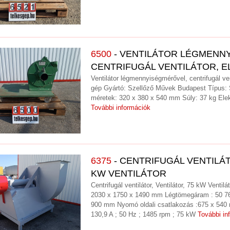
6500
- VENTILÁTOR LÉGMENN
CENTRIFUGÁL VENTILÁTOR, E
Ventilátor légmennyiségmérővel, centrifugál vent
gép Gyártó: Szellőző Művek Budapest Típus: 
méretek: 320 x 380 x 540 mm Súly: 37 kg Ele
További információk
6375
- CENTRIFUGÁL VENTILÁT
KW VENTILÁTOR
Centrifugál ventilátor, Ventilátor, 75 kW Ventil
2030 x 1750 x 1490 mm Légtömegáram : 50 76
900 mm Nyomó oldali csatlakozás :675 x 540 
130,9 A ; 50 Hz ; 1485 rpm ; 75 kW
További in