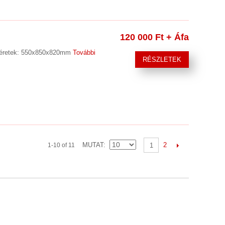
120 000 Ft
+ Áfa
 méretek: 550x850x820mm
További
RÉSZLETEK
MUTAT
2
1-10 of 11
1