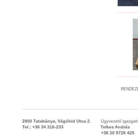
RENDEZ
2800 Tatabánya, Vágóhid Utca 2.
Ügyvezető 
Tel.: +36 34 316-233 Telkes And
+36 20 9726 425 +36