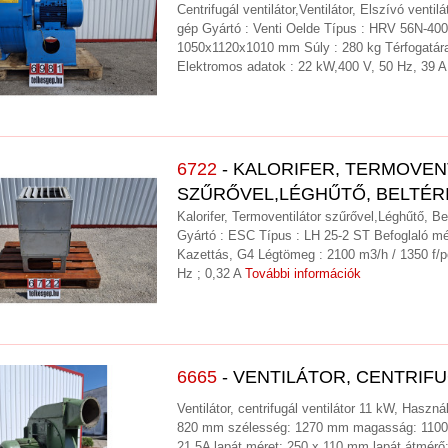
Centrifugál ventilátor,Ventilátor, Elszívó vent
gép Gyártó : Venti Oelde Típus : HRV 56N-400
1050x1120x1010 mm Súly : 280 kg Térfogatár
Elektromos adatok : 22 kW,400 V, 50 Hz, 39 
6722
- KALORIFER, TERMOVEN
SZŰRŐVEL,LÉGHŰTŐ, BELTÉR
Kalorifer, Termoventilátor szűrővel,Léghűtő, Be
Gyártó : ESC Típus : LH 25-2 ST Befoglaló mé
Kazettás, G4 Légtömeg : 2100 m3/h / 1350 f/p
Hz ; 0,32 A
További információk
6665
- VENTILÁTOR, CENTRIFU
Ventilátor, centrifugál ventilátor 11 kW, Haszn
820 mm szélesség: 1270 mm magasság: 1100 
21,5A lapát méret: 250 x 110 mm lapát átmér