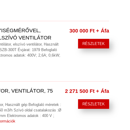
YISÉGMÉRŐVEL,
300 000 Ft
+ Áfa
LSZÍVÓ VENTILÁTOR
RÉSZLETEK
ilátor, elszívó ventilátor, Használt
SZB-300T Évjárat: 1979 Befoglaló
ktromos adatok: 400V; 2,6A; 0,6kW;
OR, VENTILÁTOR, 75
2 271 500 Ft
+ Áfa
RÉSZLETEK
átor, Használt gép Befoglaló méretek :
0 m3/h Szívó oldal csatalakozás :Ø
mm Elektromos adatok : 400 V ;
formációk