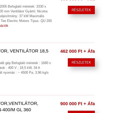
2005 Befoglaló méretek: 3330 x
RÉSZLETEK
0 mm Ventilátor Gyártó: Nicotra
eljesítmény: 37 kW Maximális
 Tee Electric Motors Típus: QU 200
mációk
OR, VENTILÁTOR 18,5
462 000 Ft
+ Áfa
RÉSZLETEK
znált gép Befoglaló méretek : 1680 x
ok : 400 V ; 18,5 kW, 34 A
lt nyomás : ~ 4500 Pa, 3,96 kg/s
TOR,VENTILÁTOR,
900 000 Ft
+ Áfa
-400/M GL 360