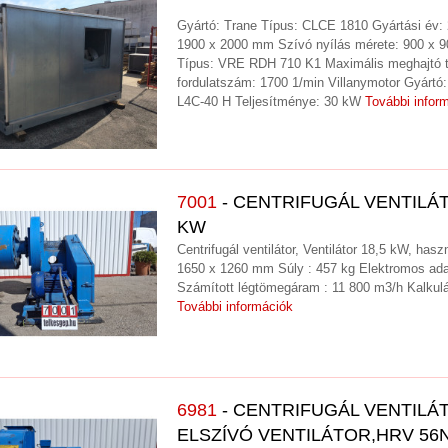
Gyártó: Trane Típus: CLCE 1810 Gyártási év: 
1900 x 2000 mm Szívó nyílás mérete: 900 x 90
Típus: VRE RDH 710 K1 Maximális meghajtó t
fordulatszám: 1700 1/min Villanymotor Gyártó:
L4C-40 H Teljesítménye: 30 kW
További infor
7001
- CENTRIFUGÁL VENTILÁT
KW
Centrifugál ventilátor, Ventilátor 18,5 kW, has
1650 x 1260 mm Súly : 457 kg Elektromos adat
Számított légtömegáram : 11 800 m3/h Kalkulá
További információk
6981
- CENTRIFUGÁL VENTILÁ
ELSZÍVÓ VENTILÁTOR,HRV 56N