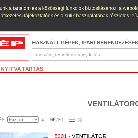
nk a tartalom és a közösségi funkciók biztosításához, a webol
kezelési tájékoztatónk és a sütik használatának részletes leír
HASZNÁLT GÉPEK, IPARI BERENDEZÉSE
NYITVA TARTÁS
VENTILÁTOR
ÉS
NÉZET
5301
- VENTILÁTOR