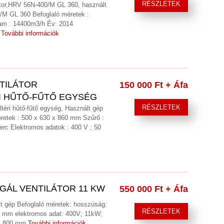
RÉSZLETEK
ilátor,HRV 56N-400/M GL 360, használt
/M GL 360 Befoglaló méretek :
am : 14400m3/h Év: 2014
A
További információk
TILÁTOR
150 000 Ft
+ Áfa
I HŰTŐ-FŰTŐ EGYSÉG
RÉSZLETEK
ltéri hűtő-fűtő egység, Használt gép
retek : 500 x 630 x 860 mm Szűrő :
erc Elektromos adatok : 400 V ; 50
GÁL VENTILÁTOR 11 KW
550 000 Ft
+ Áfa
ált gép Befoglaló méretek: hosszúság:
RÉSZLETEK
mm elektromos adat: 400V; 11kW;
ő: 800 mm
További információk