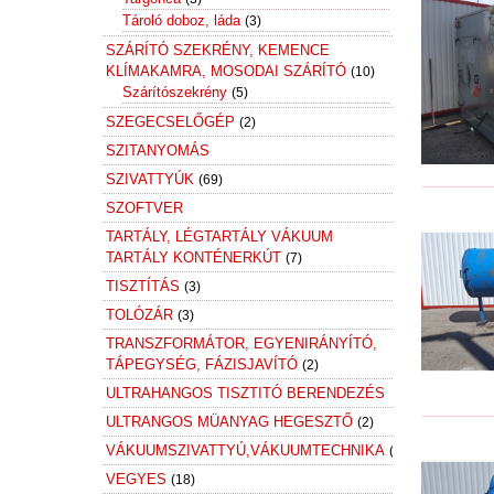
Tároló doboz, láda
(3)
SZÁRÍTÓ SZEKRÉNY, KEMENCE
KLÍMAKAMRA, MOSODAI SZÁRÍTÓ
(10)
Szárítószekrény
(5)
SZEGECSELŐGÉP
(2)
SZITANYOMÁS
SZIVATTYÚK
(69)
SZOFTVER
TARTÁLY, LÉGTARTÁLY VÁKUUM
TARTÁLY KONTÉNERKÚT
(7)
TISZTÍTÁS
(3)
TOLÓZÁR
(3)
TRANSZFORMÁTOR, EGYENIRÁNYÍTÓ,
TÁPEGYSÉG, FÁZISJAVÍTÓ
(2)
ULTRAHANGOS TISZTITÓ BERENDEZÉS
ULTRANGOS MÜANYAG HEGESZTŐ
(2)
VÁKUUMSZIVATTYÚ,VÁKUUMTECHNIKA
(16)
VEGYES
(18)