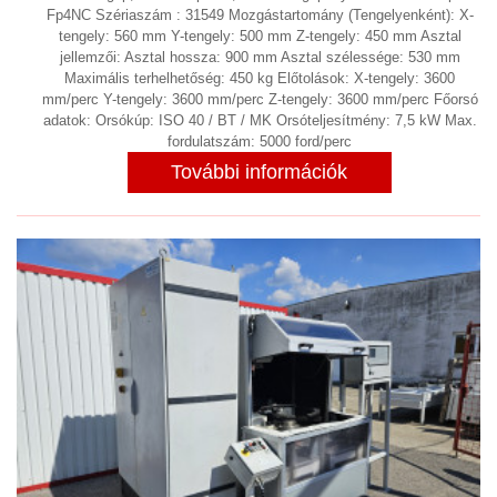
Öntödei berendezések
Fp4NC Szériaszám : 31549 Mozgástartomány (Tengelyenként): X-
tengely: 560 mm Y-tengely: 500 mm Z-tengely: 450 mm Asztal
Prések
(15)
jellemzői: Asztal hossza: 900 mm Asztal szélessége: 530 mm
Profilhengerítő
Maximális terhelhetőség: 450 kg Előtolások: X-tengely: 3600
mm/perc Y-tengely: 3600 mm/perc Z-tengely: 3600 mm/perc Főorsó
Robot
(2)
adatok: Orsókúp: ISO 40 / BT / MK Orsóteljesítmény: 7,5 kW Max.
fordulatszám: 5000 ford/perc
Stancológép
(2)
További információk
Szemcseszóró berendezés
(3)
Szerelő asztal, forgó asztal, satu
(18)
Szerszám beállító és mérőgép
(1)
Szikraforgácsoló
(3)
Tartály forgató
Ultrahangos tisztítás
Vízzel vágó berendezés
FORGÁCS KIHORDÓ, FORGÁCS
CENTRIFUGA LEVÁLASZTÓ
(7)