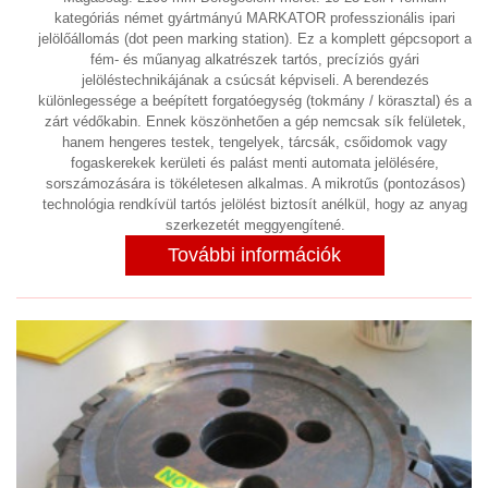
kategóriás német gyártmányú MARKATOR professzionális ipari
HŰTÉS, FOLYADÉKHŰTŐK
jelölőállomás (dot peen marking station). Ez a komplett gépcsoport a
(26)
fém- és műanyag alkatrészek tartós, precíziós gyári
HŰTVESZÁRÍTÓ
jelöléstechnikájának a csúcsát képviseli. A berendezés
(6)
különlegessége a beépített forgatóegység (tokmány / körasztal) és a
HULLADÉKKEZELÉS
zárt védőkabin. Ennek köszönhetően a gép nemcsak sík felületek,
(2)
hanem hengeres testek, tengelyek, tárcsák, csőidomok vagy
KÁBEL
fogaskerekek kerületi és palást menti automata jelölésére,
sorszámozására is tökéletesen alkalmas. A mikrotűs (pontozásos)
KÁBEL BLANKOLÓ GÉP
technológia rendkívül tartós jelölést biztosít anélkül, hogy az anyag
(1)
szerkezetét meggyengítené.
KAPCSOLÓSZEKRÉNY
(1)
További információk
KÉT KOMPONENSŰ ADAGOLÓ ÉS
KEVERŐ RENDSZER
KEVERŐ, MIXER
(8)
KIEGYENSÚLYOZÓGÉP
(2)
KOMPRESSZOROK
(12)
LABORTECHNIKA
(5)