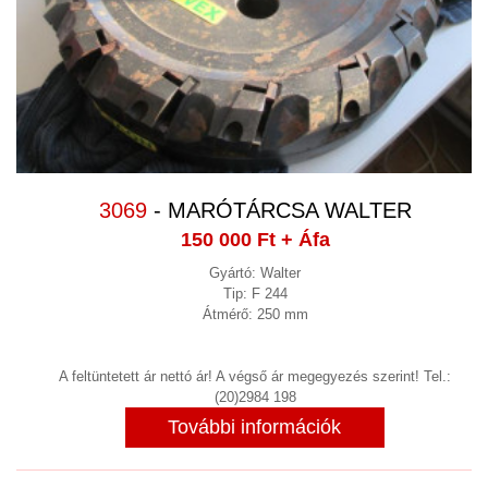
LÉGKEZELŐ
(6)
LÉGTECHNIKA, SZŰRŐK,
ALKATRÉSZEK, HŰTÉS, FŰTÉS
(12)
LINEÁRIS SÍN, CSAPÁGY
(3)
LOGISZTIKAI ESZKÖZÖK,
3069
- MARÓTÁRCSA WALTER
RAKTÁRTECHNIKA
(41)
150 000 Ft
+ Áfa
MÁGNESES VASKIVÁLASZTÁS,
Gyártó: Walter
VASKIVÁLASZTÓ, FÉMKIVÁLASZTÓ
(1)
Tip: F 244
Átmérő: 250 mm
MÉRLEG, SZALAGMÉRLEG,
SZÁLLÍTÓSZALAG
A feltüntetett ár nettó ár! A végső ár megegyezés szerint! Tel.:
MÉRLEGEK,TARTÁLYMÉRLEG
(2)
(20)2984 198
További információk
MÉRŐGÉP, KOORDINÁTA MÉRŐGÉP,
PROJEKTOR
(1)