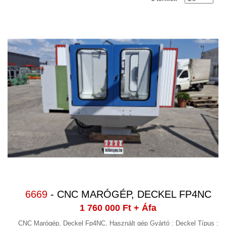
hegesztési élképző gyökölő
(5)
Idomacél hengerítő
(1)
Koordináta mérőgép
Köszörűgépek, sorjázó, csiszoló
gép
(11)
Lángvágó gép
Lemez festő jelölőgép
Lemezhengerítő
(2)
Lemezlecsévélő, Lemezegyengető
(12)
Lemezolló, körolló,profil olló
(1)
Lemezollógép kések
Lézer-, plazmavágó gép
(1)
6669
- CNC MARÓGÉP, DECKEL FP4NC
Marógép, CNC Marógép
(3)
1 760 000 Ft
+ Áfa
Mérőeszközök
(1)
CNC Marógép, Deckel Fp4NC, Használt gép Gyártó : Deckel Típus :