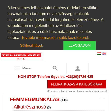
ÉLELMISZERIPAR, KONYHAI
A kényelmes felhasználói élmény érdekében sütiket
BERENDEZÉSEK
használunk a tartalom és a közösségi funkciók
(6)
biztosításához, a weboldal forgalmunk elemzéséhez. A
ELSZÍVÓ BERENDEZÉSEK,
weboldalon megtekinthető az Adatkezelési
PORELSZÍVÓ BERENDEZÉSEK,
tájékoztatónk és a sütik használatának részletes
PORSZŰRŐK, PORLEVÁLASZTÓK,
leírása.
További információ a sütik kezeléséről.
PORKAMRÁK
(26)
Sütibeállítások
ELFOGADOM
ÉPÍTŐIPAR
(14)
FAIPARI GÉPEK
(5)
Menu
FELÜLETKEZELÉS ,FESTŐKABIN
(2)
NON-STOP Telefon ügyelet: +36(20)9726 425
FÉMDETEKTOR
(2)
FELIRATKOZÁS A KATEGÓRIÁRA
FÉMGŐZÖLÉS PVD TECHNOLÓGIA
(3)
(Értesítés a kategóriában lévő termékek frissítéséről)
FÉMMEGMUNKÁLÁS
(138)
Alkatrészmosó
(3)