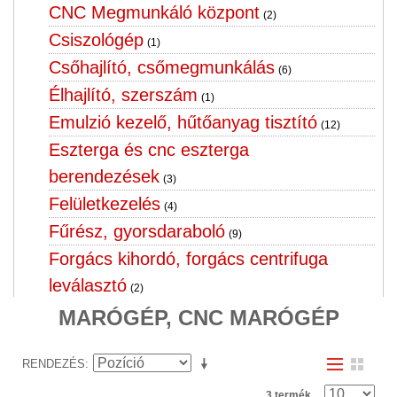
CNC Megmunkáló központ
(2)
Csiszológép
(1)
Csőhajlító, csőmegmunkálás
(6)
Élhajlító, szerszám
(1)
Emulzió kezelő, hűtőanyag tisztító
(12)
Eszterga és cnc eszterga
berendezések
(3)
Felületkezelés
(4)
Fűrész, gyorsdaraboló
(9)
Forgács kihordó, forgács centrifuga
leválasztó
(2)
Fúrógép, menet fúró,furatgörgöző
MARÓGÉP, CNC MARÓGÉP
horizontál
(10)
RENDEZÉS
Hegesztő forgató, hegesztő cella
(3)
Hegesztőgép, hegesztőtrafó,
3 termék