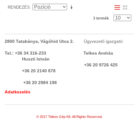
MEZŐGAZDASÁG
(4)
RENDEZÉS
MŰANYAG, ÉS GUMIIPARI
3 termék
BERENDEZÉS
(17)
NYOMTATÓK, IPARI NYOMDAGÉPEK
2800 Tatabánya, Vágóhid Utca 2.
Ügyvezető igazgató:
ORVOSI ESZKÖZÖK,
Tel.: +36 34 316-233 Telkes András
GYÓGYSZERIPAR
Huszti István
(2)
+36 20 9726 425
PÁNCÉLSZEKRÉNY, PÁNCÉL
+36 20 2140 878
TEREM
(1)
+36 20 2984 198
PNEUMATIKA
(9)
Adatkezelés
PORELSZÍVÓ BERENDEZÉSEK,
ELSZÍVÓ BERENDEZÉSEK,
© 2017 Telkes Gép Kft. All Rights Reserved.
PORSZŰRŐK, PORLEVÁLASZTÓK,
PORKAMRÁK
(9)