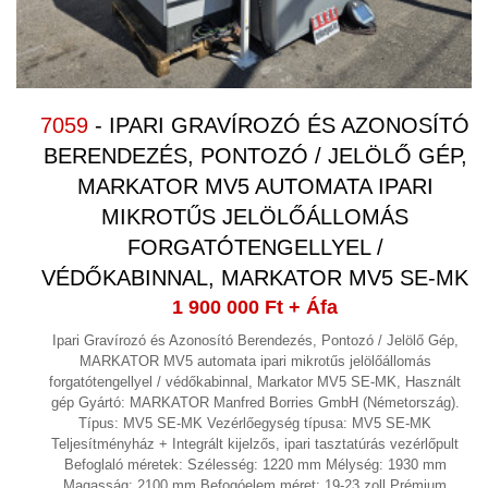
FŰTÉS
(3)
FREKVENCIAVÁLTÓ, INDÍTÓ
ELLENÁLLÁS
(13)
FRÖCCSÖNTŐ BERENDEZÉS
7059
- IPARI GRAVÍROZÓ ÉS AZONOSÍTÓ
(20)
BERENDEZÉS, PONTOZÓ / JELÖLŐ GÉP,
GALVANIZÁLÁS
MARKATOR MV5 AUTOMATA IPARI
GÉPÉPÍTÉS
(8)
MIKROTŰS JELÖLŐÁLLOMÁS
GŐZFEJLESZTŐ,GŐZKAZÁN
FORGATÓTENGELLYEL /
VÉDŐKABINNAL, MARKATOR MV5 SE-MK
GYÓGYSZERIPAR
(4)
1 900 000 Ft
+ Áfa
GYORSKAPU
Ipari Gravírozó és Azonosító Berendezés, Pontozó / Jelölő Gép,
MARKATOR MV5 automata ipari mikrotűs jelölőállomás
HAJTÓMŰVEK
(9)
forgatótengellyel / védőkabinnal, Markator MV5 SE-MK, Használt
HIDRAULIKA
gép Gyártó: MARKATOR Manfred Borries GmbH (Németország).
(33)
Típus: MV5 SE-MK Vezérlőegység típusa: MV5 SE-MK
HIDROCIKLON
Teljesítményház + Integrált kijelzős, ipari tasztatúrás vezérlőpult
Befoglaló méretek: Szélesség: 1220 mm Mélység: 1930 mm
HOMOGENIZÁTOR
Magasság: 2100 mm Befogóelem méret: 19-23 zoll Prémium