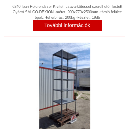
ELSZÍVÓ BERENDEZÉSEK,
6240 Ipari Polcrendszer Kivitel: csavarkötéssel szerelhető, festett
PORSZŰRŐK, PORLEVÁLASZTÓK,
Gyártó SALGO-DEXION -méret: 900x770x2500mm -tároló felület:
5polc -teherbírás: 200kg -készlet: 19db
PORKAMRÁK
(9)
További információk
ROOTS FÚVÓ
(1)
ROZSDAMENTES, SAVÁLLÓ,
NEMESACÉL
(7)
SEPRŐGÉP
SHREDDER
SZAKÍTÁS VIZSGÁLÓ
SZÁLLÍTÁS, ADAGOLÁS, EMELÉS,
ANYAGMOZGATÁS, VÁLOGATÓGÉP,
IPARI SZÁLLÍTÓ ESZKÖZ
(149)
SZÁRÍTÓ SZEKRÉNY, KEMENCE
KLÍMAKAMRA, MOSODAI SZÁRÍTÓ