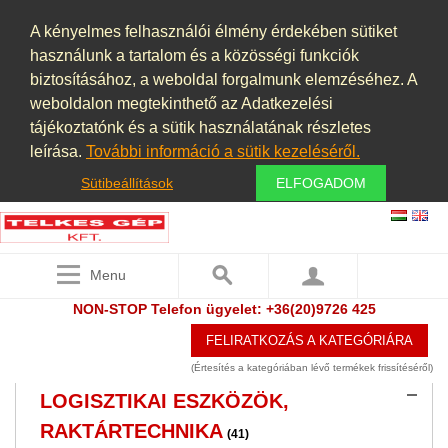
KAPCSOLÓSZEKRÉNY
(1)
A kényelmes felhasználói élmény érdekében sütiket
KÉT KOMPONENSŰ ADAGOLÓ ÉS
használunk a tartalom és a közösségi funkciók
KEVERŐ RENDSZER
biztosításához, a weboldal forgalmunk elemzéséhez. A
weboldalon megtekinthető az Adatkezelési
KEVERŐ, MIXER
(8)
tájékoztatónk és a sütik használatának részletes
KIEGYENSÚLYOZÓGÉP
leírása.
További információ a sütik kezeléséről.
(2)
KOMPRESSZOROK
Sütibeállítások
ELFOGADOM
(12)
LABORTECHNIKA
(5)
LÉGKEZELŐ
(6)
Menu
LÉGTECHNIKA, SZŰRŐK,
NON-STOP Telefon ügyelet: +36(20)9726 425
ALKATRÉSZEK, HŰTÉS, FŰTÉS
(12)
FELIRATKOZÁS A KATEGÓRIÁRA
LINEÁRIS SÍN, CSAPÁGY
(3)
(Értesítés a kategóriában lévő termékek frissítéséről)
LOGISZTIKAI ESZKÖZÖK,
RAKTÁRTECHNIKA
(41)