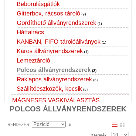
Beborulásgátlók
Gitterbox, rácsos tároló
(9)
Gördíthető állványrendszerek
(1)
Hátfalrács
KANBAN, FIFO tárolóállványok
(1)
Karos állványrendszerek
(1)
Lemeztároló
Polcos állványrendszerek
(2)
Raklapos állványrendszerek
(6)
Szállítóeszközök, kocsik
(5)
MÁGNESES VASKIVÁLASZTÁS,
POLCOS ÁLLVÁNYRENDSZEREK
VASKIVÁLASZTÓ, FÉMKIVÁLASZTÓ
(1)
MÉRLEG, SZALAGMÉRLEG,
RENDEZÉS
SZÁLLÍTÓSZALAG
2 termék