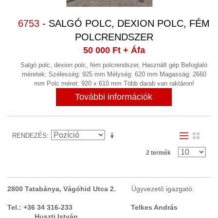
(10)
SZEGECSELŐGÉP
(2)
6753
- SALGÓ POLC, DEXION POLC, FÉM
SZITANYOMÁS
POLCRENDSZER
50 000 Ft
+ Áfa
SZIVATTYÚK
(69)
Salgó polc, dexion polc, fém polcrendszer, Használt gép Befoglaló
SZOFTVER
méretek: Szélesség: 925 mm Mélység: 620 mm Magasság: 2660
mm Polc méret: 920 x 610 mm Több darab van raktáron!
TARTÁLY, LÉGTARTÁLY VÁKUUM
További információk
TARTÁLY KONTÉNERKÚT
(7)
TISZTÍTÁS
(3)
RENDEZÉS
TOLÓZÁR
(3)
2 termék
TRANSZFORMÁTOR,
EGYENIRÁNYÍTÓ, TÁPEGYSÉG,
FÁZISJAVÍTÓ
2800 Tatabánya, Vágóhid Utca 2.
(2)
Ügyvezető igazgató:
ULTRAHANGOS TISZTITÓ
Tel.: +36 34 316-233 Telkes András
Huszti István