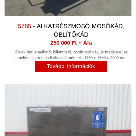
FŰTÉS
(3)
FREKVENCIAVÁLTÓ, INDÍTÓ
ELLENÁLLÁS
(13)
5785
- ALKATRÉSZMOSÓ MOSÓKÁD,
FRÖCCSÖNTŐ BERENDEZÉS
ÖBLÍTŐKÁD
(20)
250 000 Ft
+ Áfa
GALVANIZÁLÁS
Kialakítás: emelhető, billenthető, gördíthető vályús medence, az
GÉPÉPÍTÉS
emelés elektromos Befoglaló méretek: 1150 x 1550 x 2000 mm
(8)
További információk
GŐZFEJLESZTŐ,GŐZKAZÁN
GYÓGYSZERIPAR
(4)
GYORSKAPU
HAJTÓMŰVEK
(9)
HIDRAULIKA
(33)
HIDROCIKLON
HOMOGENIZÁTOR