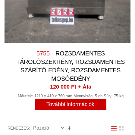
HŰTÉS, FOLYADÉKHŰTŐK
(26)
HŰTVESZÁRÍTÓ
(6)
HULLADÉKKEZELÉS
(2)
KÁBEL
5755
- ROZSDAMENTES
KÁBEL BLANKOLÓ GÉP
(1)
TÁROLÓSZEKRÉNY, ROZSDAMENTES
KAPCSOLÓSZEKRÉNY
(1)
SZÁRÍTÓ EDÉNY, ROZSDAMENTES
KÉT KOMPONENSŰ ADAGOLÓ ÉS
MOSÓEDÉNY
KEVERŐ RENDSZER
120 000 Ft
+ Áfa
Méretek: 1210 x 410 x 760 mm Mennyiség: 5 db Súly: 75 kg
KEVERŐ, MIXER
(8)
További információk
KIEGYENSÚLYOZÓGÉP
(2)
KOMPRESSZOROK
(12)
RENDEZÉS
LABORTECHNIKA
(5)