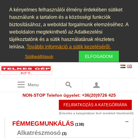
ÉLELMISZERIPAR, KONYHAI
A kényelmes felhasználói élmény érdekében sütiket
BERENDEZÉSEK
használunk a tartalom és a közösségi funkciók
(6)
biztosításához, a weboldal forgalmunk elemzéséhez. A
ELSZÍVÓ BERENDEZÉSEK,
weboldalon megtekinthető az Adatkezelési
PORELSZÍVÓ BERENDEZÉSEK,
tájékoztatónk és a sütik használatának részletes
PORSZŰRŐK, PORLEVÁLASZTÓK,
leírása.
További információ a sütik kezeléséről.
PORKAMRÁK
(26)
Sütibeállítások
ELFOGADOM
ÉPÍTŐIPAR
(14)
FAIPARI GÉPEK
(5)
Menu
FELÜLETKEZELÉS ,FESTŐKABIN
(2)
NON-STOP Telefon ügyelet: +36(20)9726 425
FÉMDETEKTOR
(2)
FELIRATKOZÁS A KATEGÓRIÁRA
FÉMGŐZÖLÉS PVD TECHNOLÓGIA
(3)
(Értesítés a kategóriában lévő termékek frissítéséről)
FÉMMEGMUNKÁLÁS
(138)
Alkatrészmosó
(3)