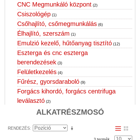
CNC Megmunkáló központ
(2)
Csiszológép
(1)
Csőhajlító, csőmegmunkálás
(6)
Élhajlító, szerszám
(1)
Emulzió kezelő, hűtőanyag tisztító
(12)
Eszterga és cnc eszterga
berendezések
(3)
Felületkezelés
(4)
Fűrész, gyorsdaraboló
(9)
Forgács kihordó, forgács centrifuga
leválasztó
(2)
Fúrógép, menet fúró,furatgörgöző
ALKATRÉSZMOSÓ
horizontál
(10)
RENDEZÉS
Hegesztő forgató, hegesztő cella
(3)
Hegesztőgép, hegesztőtrafó,
3 termék