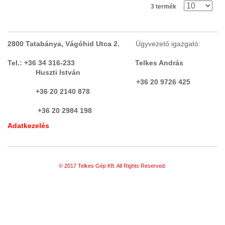
3 termék
LÉGKEZELŐ
(6)
LÉGTECHNIKA, SZŰRŐK,
2800 Tatabánya, Vágóhid Utca 2.
Ügyvezető igazgató:
ALKATRÉSZEK, HŰTÉS, FŰTÉS
(12)
Tel.: +36 34 316-233 Telkes András
LINEÁRIS SÍN, CSAPÁGY
(3)
Huszti István
LOGISZTIKAI ESZKÖZÖK,
+36 20 9726 425
+36 20 2140 878
RAKTÁRTECHNIKA
(41)
+36 20 2984 198
MÁGNESES VASKIVÁLASZTÁS,
Adatkezelés
VASKIVÁLASZTÓ, FÉMKIVÁLASZTÓ
(1)
MÉRLEG, SZALAGMÉRLEG,
SZÁLLÍTÓSZALAG
© 2017 Telkes Gép Kft. All Rights Reserved.
MÉRLEGEK,TARTÁLYMÉRLEG
(2)
MÉRŐGÉP, KOORDINÁTA MÉRŐGÉP,
PROJEKTOR
(1)