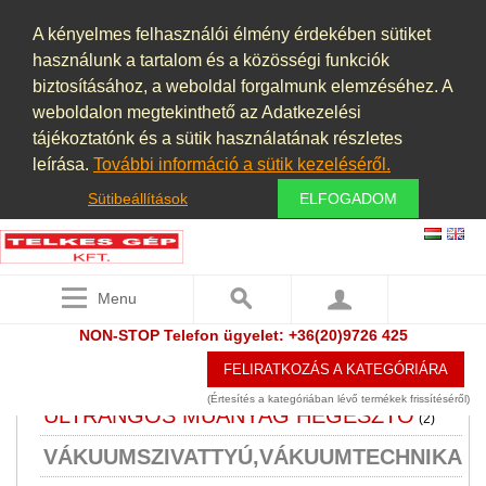
SZIVATTYÚK
(69)
A kényelmes felhasználói élmény érdekében sütiket
SZOFTVER
használunk a tartalom és a közösségi funkciók
TARTÁLY, LÉGTARTÁLY VÁKUUM
biztosításához, a weboldal forgalmunk elemzéséhez. A
weboldalon megtekinthető az Adatkezelési
TARTÁLY KONTÉNERKÚT
(7)
tájékoztatónk és a sütik használatának részletes
TISZTÍTÁS
(3)
leírása.
További információ a sütik kezeléséről.
TOLÓZÁR
Sütibeállítások
ELFOGADOM
(3)
TRANSZFORMÁTOR,
EGYENIRÁNYÍTÓ, TÁPEGYSÉG,
Menu
FÁZISJAVÍTÓ
(2)
NON-STOP Telefon ügyelet: +36(20)9726 425
ULTRAHANGOS TISZTITÓ
FELIRATKOZÁS A KATEGÓRIÁRA
BERENDEZÉS
(Értesítés a kategóriában lévő termékek frissítéséről)
ULTRANGOS MÜANYAG HEGESZTŐ
(2)
VÁKUUMSZIVATTYÚ,VÁKUUMTECHNIKA
(16