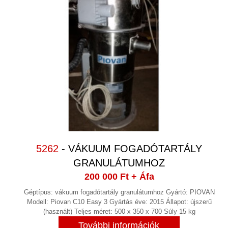
5262
- VÁKUUM FOGADÓTARTÁLY
GRANULÁTUMHOZ
200 000 Ft
+ Áfa
Géptípus: vákuum fogadótartály granulátumhoz Gyártó: PIOVAN
Modell: Piovan C10 Easy 3 Gyártás éve: 2015 Állapot: újszerű
(használt) Teljes méret: 500 x 350 x 700 Súly 15 kg
További információk