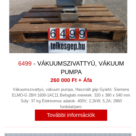
6499
- VÁKUUMSZIVATTYÚ, VÁKUUM
PUMPA
260 000 Ft
+ Áfa
Vákuumszivattyú, vákuum pumpa, Használt gép Gyártó: Siemens
ELMO-G 2BH 1600-1AC11 Befoglaló méretek: 320 x 380 x 540 mm
Súly: 37 kg Elektromos adatok: 400V; 2,2kW; 5,2A; 2860
fordulat/perc
További információk