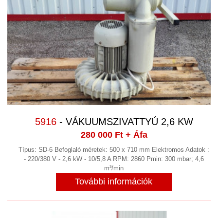
5916
- VÁKUUMSZIVATTYÚ 2,6 KW
280 000 Ft
+ Áfa
Típus: SD-6 Befoglaló méretek: 500 x 710 mm Elektromos Adatok :
- 220/380 V - 2,6 kW - 10/5,8 A RPM: 2860 Pmin: 300 mbar; 4,6
m³/min
További információk