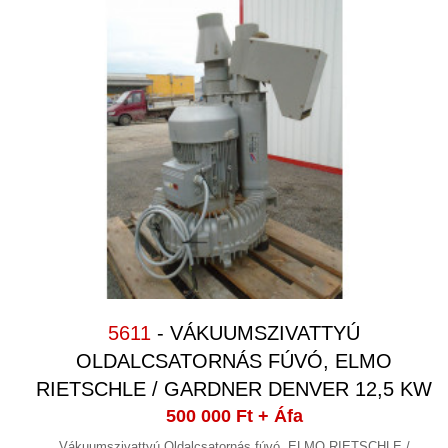
5611
- VÁKUUMSZIVATTYÚ
OLDALCSATORNÁS FÚVÓ, ELMO
RIETSCHLE / GARDNER DENVER 12,5 KW
500 000 Ft
+ Áfa
Vákuumszivattyú Oldalcsatornás fúvó, ELMO RIETSCHLE /