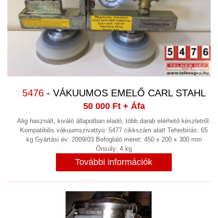
5476
- VÁKUUMOS EMELŐ CARL STAHL
50 000 Ft
+ Áfa
Alig használt, kiváló állapotban eladó, több darab elérhető készletről.
Kompatibilis vákuumszivattyú: 5477 cikkszám alatt Teherbírás: 65
kg Gyártási év: 2009/03 Befoglaló méret: 450 x 200 x 300 mm
Önsúly: 4 kg
További információk