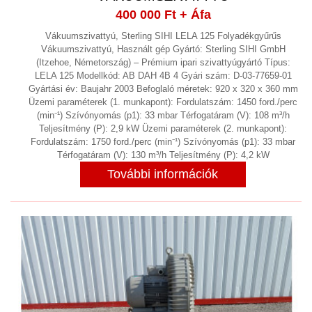
400 000 Ft
+ Áfa
Vákuumszivattyú, Sterling SIHI LELA 125 Folyadékgyűrűs
Vákuumszivattyú, Használt gép Gyártó: Sterling SIHI GmbH
(Itzehoe, Németország) – Prémium ipari szivattyúgyártó Típus:
LELA 125 Modellkód: AB DAH 4B 4 Gyári szám: D-03-77659-01
Gyártási év: Baujahr 2003 Befoglaló méretek: 920 x 320 x 360 mm
Üzemi paraméterek (1. munkapont): Fordulatszám: 1450 ford./perc
(min⁻¹) Szívónyomás (p1): 33 mbar Térfogatáram (V): 108 m³/h
Teljesítmény (P): 2,9 kW Üzemi paraméterek (2. munkapont):
Fordulatszám: 1750 ford./perc (min⁻¹) Szívónyomás (p1): 33 mbar
Térfogatáram (V): 130 m³/h Teljesítmény (P): 4,2 kW
További információk