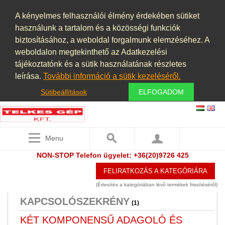
GYORSKAPU
A kényelmes felhasználói élmény érdekében sütiket
használunk a tartalom és a közösségi funkciók
HAJTÓMŰVEK
(9)
biztosításához, a weboldal forgalmunk elemzéséhez. A
HIDRAULIKA
weboldalon megtekinthető az Adatkezelési
(33)
tájékoztatónk és a sütik használatának részletes
HIDROCIKLON
leírása.
További információ a sütik kezeléséről.
HOMOGENIZÁTOR
Sütibeállítások
ELFOGADOM
HŰTÉS, FOLYADÉKHŰTŐK
(26)
HŰTVESZÁRÍTÓ
(6)
Menu
HULLADÉKKEZELÉS
(2)
NON-STOP Telefon ügyelet: +36(20)9726 425
KÁBEL
FELIRATKOZÁS A KATEGÓRIÁRA
KÁBEL BLANKOLÓ GÉP
(1)
(Értesítés a kategóriában lévő termékek frissítéséről)
KAPCSOLÓSZEKRÉNY
(1)
KÉT KOMPONENSŰ ADAGOLÓ ÉS