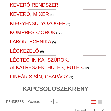
KEVERŐ RENDSZER
KEVERŐ, MIXER
(8)
KIEGYENSÚLYOZÓGÉP
(2)
KOMPRESSZOROK
(12)
LABORTECHNIKA
(5)
LÉGKEZELŐ
(6)
LÉGTECHNIKA, SZŰRŐK,
ALKATRÉSZEK, HŰTÉS, FŰTÉS
(12)
LINEÁRIS SÍN, CSAPÁGY
(3)
LOGISZTIKAI ESZKÖZÖK,
KAPCSOLÓSZEKRÉNY
RAKTÁRTECHNIKA
(40)
MÁGNESES VASKIVÁLASZTÁS,
RENDEZÉS
VASKIVÁLASZTÓ, FÉMKIVÁLASZTÓ
1 termék
(1)