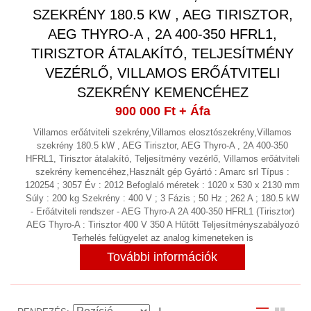
SZEKRÉNY 180.5 KW , AEG TIRISZTOR,
PNEUMATIKA
(8)
AEG THYRO-A , 2A 400-350 HFRL1,
PORELSZÍVÓ BERENDEZÉSEK,
TIRISZTOR ÁTALAKÍTÓ, TELJESÍTMÉNY
ELSZÍVÓ BERENDEZÉSEK,
VEZÉRLŐ, VILLAMOS ERŐÁTVITELI
PORSZŰRŐK, PORLEVÁLASZTÓK,
SZEKRÉNY KEMENCÉHEZ
PORKAMRÁK
(9)
900 000 Ft
+ Áfa
ROOTS FÚVÓ
(1)
Villamos erőátviteli szekrény,Villamos elosztószekrény,Villamos
szekrény 180.5 kW , AEG Tirisztor, AEG Thyro-A , 2A 400-350
ROZSDAMENTES, SAVÁLLÓ,
HFRL1, Tirisztor átalakító, Teljesítmény vezérlő, Villamos erőátviteli
szekrény kemencéhez,Használt gép Gyártó : Amarc srl Típus :
NEMESACÉL
(7)
120254 ; 3057 Év : 2012 Befoglaló méretek : 1020 x 530 x 2130 mm
Súly : 200 kg Szekrény : 400 V ; 3 Fázis ; 50 Hz ; 262 A ; 180.5 kW
SEPRŐGÉP
- Erőátviteli rendszer - AEG Thyro-A 2A 400-350 HFRL1 (Tirisztor)
AEG Thyro-A : Tirisztor 400 V 350 A Hűtőtt Teljesítményszabályozó
SHREDDER
Terhelés felügyelet az analog kimeneteken is
SZAKÍTÁS VIZSGÁLÓ
További információk
SZÁLLÍTÁS, ADAGOLÁS, EMELÉS,
ANYAGMOZGATÁS, VÁLOGATÓGÉP,