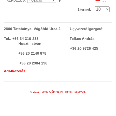
RENDEZÉS
IPARI SZÁLLÍTÓ ESZKÖZ
(150)
1 termék
SZÁRÍTÓ SZEKRÉNY, KEMENCE
KLÍMAKAMRA, MOSODAI SZÁRÍTÓ
(10)
2800 Tatabánya, Vágóhid Utca 2.
Ügyvezető igazgató:
SZEGECSELŐGÉP
(2)
Tel.: +36 34 316-233 Telkes András
SZITANYOMÁS
Huszti István
+36 20 9726 425
SZIVATTYÚK
(69)
+36 20 2140 878
SZOFTVER
+36 20 2984 198
TARTÁLY, LÉGTARTÁLY VÁKUUM
Adatkezelés
TARTÁLY KONTÉNERKÚT
(7)
TISZTÍTÁS
(3)
© 2017 Telkes Gép Kft. All Rights Reserved.
TOLÓZÁR
(3)
TRANSZFORMÁTOR,
EGYENIRÁNYÍTÓ, TÁPEGYSÉG,