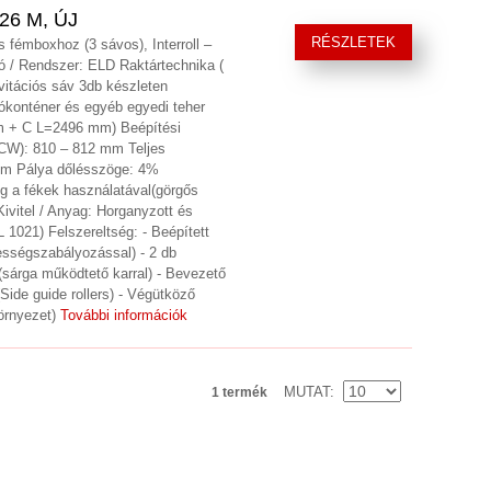
26 M, ÚJ
RÉSZLETEK
 fémboxhoz (3 sávos), Interroll –
tó / Rendszer: ELD Raktártechnika (
vitációs sáv 3db készleten
lókonténer és egyéb egyedi teher
 + C L=2496 mm) Beépítési
CW): 810 – 812 mm Teljes
mm Pálya dőlésszöge: 4%
g a fékek használatával(görgős
ivitel / Anyag: Horganyzott és
 1021) Felszereltség: - Beépített
bességszabályozással) - 2 db
(sárga működtető karral) - Bevezető
Side guide rollers) - Végütköző
környezet)
További információk
MUTAT
1 termék