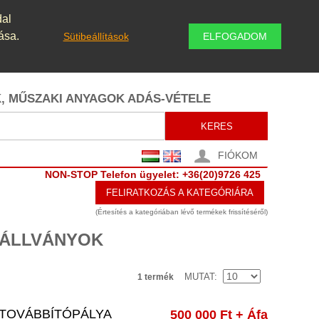
dal
ása.
Sütibeállítások
ELFOGADOM
K, MŰSZAKI ANYAGOK ADÁS-VÉTELE
KERES
FIÓKOM
NON-STOP Telefon ügyelet: +36(20)9726 425
FELIRATKOZÁS A KATEGÓRIÁRA
(Értesítés a kategóriában lévő termékek frissítéséről)
ÓÁLLVÁNYOK
MUTAT
1 termék
 TOVÁBBÍTÓPÁLYA
500 000 Ft
+ Áfa