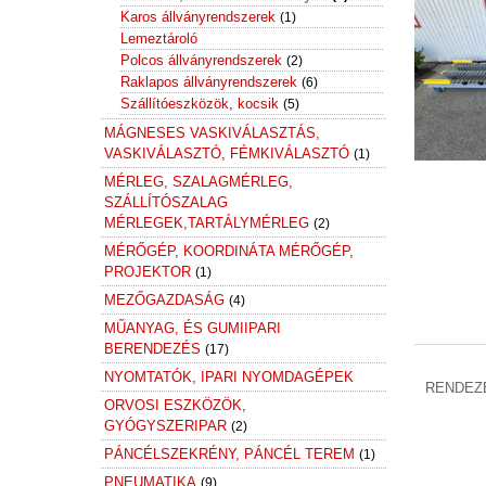
Karos állványrendszerek
(1)
Lemeztároló
Polcos állványrendszerek
(2)
Raklapos állványrendszerek
(6)
Szállítóeszközök, kocsik
(5)
MÁGNESES VASKIVÁLASZTÁS,
VASKIVÁLASZTÓ, FÉMKIVÁLASZTÓ
(1)
MÉRLEG, SZALAGMÉRLEG,
SZÁLLÍTÓSZALAG
MÉRLEGEK,TARTÁLYMÉRLEG
(2)
MÉRŐGÉP, KOORDINÁTA MÉRŐGÉP,
PROJEKTOR
(1)
MEZŐGAZDASÁG
(4)
MŰANYAG, ÉS GUMIIPARI
BERENDEZÉS
(17)
NYOMTATÓK, IPARI NYOMDAGÉPEK
RENDEZ
ORVOSI ESZKÖZÖK,
GYÓGYSZERIPAR
(2)
PÁNCÉLSZEKRÉNY, PÁNCÉL TEREM
(1)
PNEUMATIKA
(9)