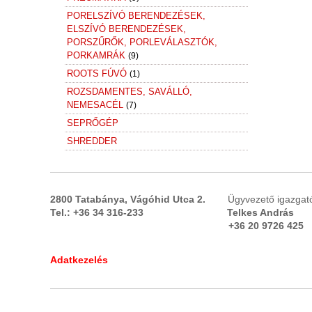
PORELSZÍVÓ BERENDEZÉSEK,
ELSZÍVÓ BERENDEZÉSEK,
PORSZŰRŐK, PORLEVÁLASZTÓK,
PORKAMRÁK
(9)
ROOTS FÚVÓ
(1)
ROZSDAMENTES, SAVÁLLÓ,
NEMESACÉL
(7)
SEPRŐGÉP
SHREDDER
SZAKÍTÁS VIZSGÁLÓ
SZÁLLÍTÁS, ADAGOLÁS, EMELÉS,
ANYAGMOZGATÁS, VÁLOGATÓGÉP,
2800 Tatabánya, Vágóhid Utca 2.
Ügyvezető 
IPARI SZÁLLÍTÓ ESZKÖZ
(149)
Tel.: +36 34 316-233 Telkes And
Automata válógatógép
+36 20 9726 425 +36
Bakdaru
+36 20 29
Cellás adagoló
(7)
Darukötél, sodronykötél
Adatkezelés
Elevátor serleges felhordó
(2)
Emelőhimba,daruvilla
(3)
Forgó daru
(2)