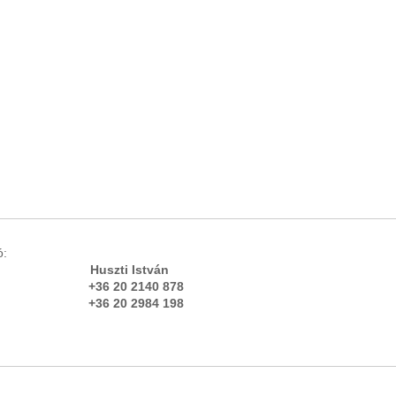
igazgató:
rás Huszti István
 20 2140 878
84 198