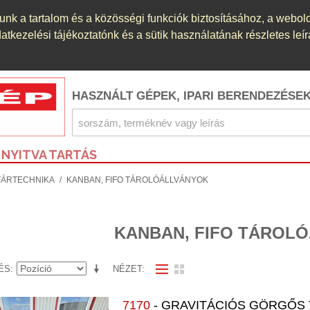
nk a tartalom és a közösségi funkciók biztosításához, a webol
kezelési tájékoztatónk és a sütik használatának részletes leír
HASZNÁLT GÉPEK, IPARI BERENDEZÉSE
NYITVA TARTÁS
KTÁRTECHNIKA
/
KANBAN, FIFO TÁROLÓÁLLVÁNYOK
KANBAN, FIFO TÁROL
ÉS
NÉZET
7170
- GRAVITÁCIÓS GÖRGŐS