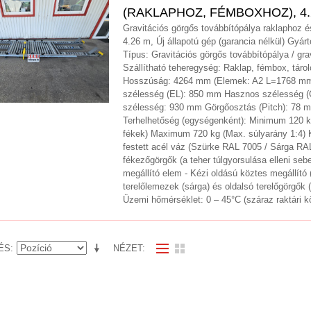
(RAKLAPHOZ, FÉMBOXHOZ), 4.
Gravitációs görgős továbbítópálya raklaphoz és
4.26 m, Új állapotú gép (garancia nélkül) Gyár
Típus: Gravitációs görgős továbbítópálya / gra
Szállítható teheregység: Raklap, fémbox, táro
Hosszúság: 4264 mm (Elemek: A2 L=1768 mm
szélesség (EL): 850 mm Hasznos szélesség (
szélesség: 930 mm Görgőosztás (Pitch): 78 
Terhelhetőség (egységenként): Minimum 120 k
fékek) Maximum 720 kg (Max. súlyarány 1:4) K
festett acél váz (Szürke RAL 7005 / Sárga RAL
fékezőgörgők (a teher túlgyorsulása elleni se
megállító elem - Kézi oldású köztes megállító 
terelőlemezek (sárga) és oldalsó terelőgörgők (
Üzemi hőmérséklet: 0 – 45°C (száraz raktári 
ÉS
NÉZET