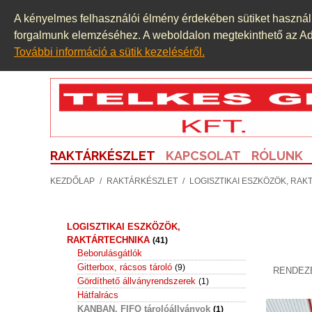
KÁBEL
A kényelmes felhasználói élmény érdekében sütiket használu
KÁBEL BLANKOLÓ GÉP
(1)
forgalmunk elemzéséhez. A weboldalon megtekinthető az Adat
KAPCSOLÓSZEKRÉNY
(1)
További információ a sütik kezeléséről.
KÉT KOMPONENSŰ ADAGOLÓ ÉS
KEVERŐ RENDSZER
KEVERŐ, MIXER
(8)
KIEGYENSÚLYOZÓGÉP
(2)
KOMPRESSZOROK
(12)
LABORTECHNIKA
(5)
RAKTÁRKÉSZLET
KAPCSOLAT
RÓLUNK
LÉGKEZELŐ
(6)
LÉGTECHNIKA, SZŰRŐK,
KEZDŐLAP
/
RAKTÁRKÉSZLET
/
LOGISZTIKAI ESZKÖZÖK, RA
ALKATRÉSZEK, HŰTÉS, FŰTÉS
(12)
LINEÁRIS SÍN, CSAPÁGY
(3)
LOGISZTIKAI ESZKÖZÖK,
RAKTÁRTECHNIKA
(41)
Beborulásgátlók
Gitterbox, rácsos tároló
(9)
RENDEZ
Gördíthető állványrendszerek
(1)
Hátfalrács
KANBAN, FIFO tárolóállványok
(1)