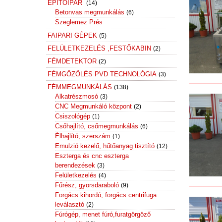
ÉPÍTŐIPAR
(14)
Betonvas megmunkálás
(6)
Szeglemez Prés
FAIPARI GÉPEK
(5)
FELÜLETKEZELÉS ,FESTŐKABIN
(2)
FÉMDETEKTOR
(2)
FÉMGŐZÖLÉS PVD TECHNOLÓGIA
(3)
FÉMMEGMUNKÁLÁS
(138)
Alkatrészmosó
(3)
CNC Megmunkáló központ
(2)
Csiszológép
(1)
Csőhajlító, csőmegmunkálás
(6)
Élhajlító, szerszám
(1)
Emulzió kezelő, hűtőanyag tisztító
(12)
Eszterga és cnc eszterga
berendezések
(3)
Felületkezelés
(4)
Fűrész, gyorsdaraboló
(9)
Forgács kihordó, forgács centrifuga
leválasztó
(2)
Fúrógép, menet fúró,furatgörgöző