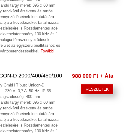
andó tárgy méret: 395 x 60 mm
 rendkívül érzékeny és tartós
zennyeződéseinek kimutatására
ciója a következőket tartalmazza:
szlelésére is Rozsdamentes acél
frekvenciatartomány 100 kHz és 1
echnológia fémszennyeződések
elület az egyszerű beállításhoz és
gyártóberendezésekkel.
További
ON-D 2000/400/450/100
988 000 Ft
+ Áfa
ogy GmbH Típus: Unicon-D
RÉSZLETEK
 -230 V -0,7 A -50 Hz -IP 65
alagszélesség: 400 mm
andó tárgy méret: 395 x 60 mm
 rendkívül érzékeny és tartós
zennyeződéseinek kimutatására
ciója a következőket tartalmazza:
szlelésére is Rozsdamentes acél
frekvenciatartomány 100 kHz és 1