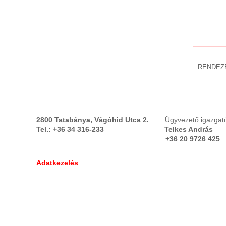
GALVANIZÁLÁS
GÉPÉPÍTÉS
(8)
Automata összeszerelő berendezés
Bosch profil gépépítő asztal szekrény
(3)
Plc
(2)
Robostar,lineáris vezető,sín,csapágy
(3)
RENDEZ
Szervomotorok
GŐZFEJLESZTŐ,GŐZKAZÁN
GYÓGYSZERIPAR
(4)
GYORSKAPU
2800 Tatabánya, Vágóhid Utca 2.
Ügyvezető 
HAJTÓMŰVEK
(9)
Tel.: +36 34 316-233 Telkes And
HIDRAULIKA
(33)
+36 20 9726 425 +36
Hidraulika kiegészítők
(8)
+36 20 29
Hidraulika szivattyú
(4)
Adatkezelés
Hidraulika tápegység
(18)
HIDROCIKLON
HOMOGENIZÁTOR
HŰTÉS, FOLYADÉKHŰTŐK
(26)
HŰTVESZÁRÍTÓ
(6)