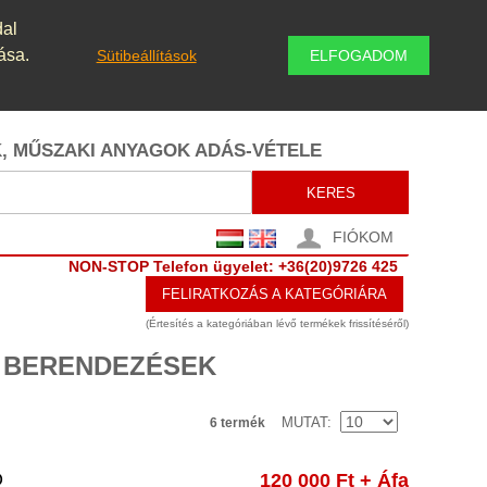
dal
ása.
Sütibeállítások
ELFOGADOM
K, MŰSZAKI ANYAGOK ADÁS-VÉTELE
KERES
FIÓKOM
NON-STOP Telefon ügyelet: +36(20)9726 425
FELIRATKOZÁS A KATEGÓRIÁRA
(Értesítés a kategóriában lévő termékek frissítéséről)
I BERENDEZÉSEK
MUTAT
6 termék
Ó
120 000 Ft
+ Áfa