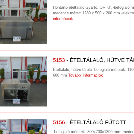
Hőntartó ételtálaló Gyártó: OR Kft -befoglaló
medence méret: 1280 x 500 x 200 mm -elektr
információk
5153
- ÉTELTÁLALÓ, HŰTVE T
Ételtálaló, hűtve tároló -befoglaló méretek: 11
600 mm
További információk
5156
- ÉTELTÁLALÓ FŰTÖTT
-befoglaló méretek: 800x700x1300 mm -mede