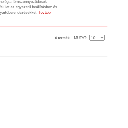
echnológia fémszennyeződések
elület az egyszerű beállításhoz és
gyártóberendezésekkel.
További
MUTAT
6 termék