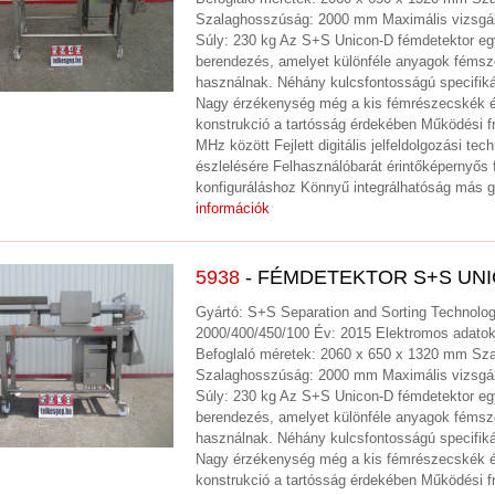
Szalaghosszúság: 2000 mm Maximális vizsgál
Súly: 230 kg Az S+S Unicon-D fémdetektor egy
berendezés, amelyet különféle anyagok féms
használnak. Néhány kulcsfontosságú specifiká
Nagy érzékenység még a kis fémrészecskék é
konstrukció a tartósság érdekében Működési 
MHz között Fejlett digitális jelfeldolgozási t
észlelésére Felhasználóbarát érintőképernyős f
konfiguráláshoz Könnyű integrálhatóság más 
információk
5938
- FÉMDETEKTOR S+S UNIC
Gyártó: S+S Separation and Sorting Technol
2000/400/450/100 Év: 2015 Elektromos adatok :
Befoglaló méretek: 2060 x 650 x 1320 mm Sz
Szalaghosszúság: 2000 mm Maximális vizsgál
Súly: 230 kg Az S+S Unicon-D fémdetektor egy
berendezés, amelyet különféle anyagok féms
használnak. Néhány kulcsfontosságú specifiká
Nagy érzékenység még a kis fémrészecskék é
konstrukció a tartósság érdekében Működési 