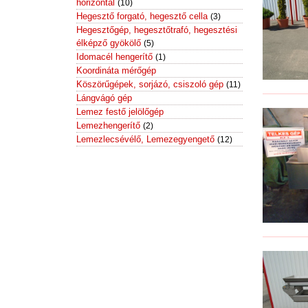
horizontál
(10)
Hegesztő forgató, hegesztő cella
(3)
Hegesztőgép, hegesztőtrafó, hegesztési
élképző gyökölő
(5)
Idomacél hengerítő
(1)
Koordináta mérőgép
Köszörűgépek, sorjázó, csiszoló gép
(11)
Lángvágó gép
Lemez festő jelölőgép
Lemezhengerítő
(2)
Lemezlecsévélő, Lemezegyengető
(12)
Lemezolló, körolló,profil olló
(1)
Lemezollógép kések
Lézer-, plazmavágó gép
(1)
Marógép, CNC Marógép
(3)
Mérőeszközök
(1)
Öntödei berendezések
Prések
(15)
Excenter prés
(5)
Frikciós prés
(2)
Gumiprés
Hidraulikus prések
(6)
Profilhengerítő