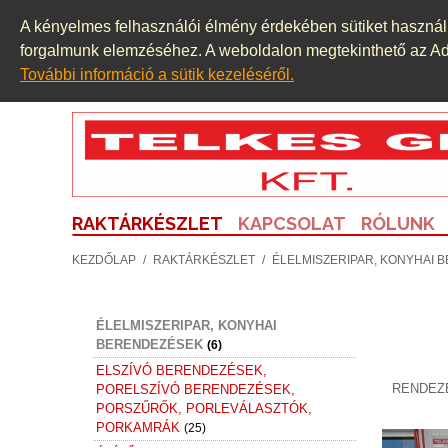
PRÉS ,ADAGOLÓ KEVERŐ MIXER
(9)
A kényelmes felhasználói élmény érdekében sütiket használu
AUTÓIPARI BERENDEZÉSEK AUTÓ
forgalmunk elemzéséhez. A weboldalon megtekinthető az Adat
ALKATRÉSZEK
(2)
További információ a sütik kezeléséről.
BÁLÁZÓGÉP ,PAPÍRBÁLÁZÓ
(1)
BÚTOR
CIMKÉZŐ, PALACKOZÓ GÉP
(1)
CSAPÁGYAK
(2)
CSAPÁGYHÁZAK
(1)
CSOMAGOLÓANYAG
RAKTÁRKÉSZLET
KAPCSOLAT
RÓLUNK
CSOMAGOLÓGÉP. RAGASZTÓ
OLVASZTÓ
(7)
KEZDŐLAP
/
RAKTÁRKÉSZLET
/
ÉLELMISZERIPAR, KONYHAI 
ELEKTROMOS
KAPCSOLÓSZEKRÉNYEK
(16)
ÉLELMISZERIPAR, KONYHAI
BERENDEZÉSEK
(6)
ELSZÍVÓ BERENDEZÉSEK,
RENDEZ
PORELSZÍVÓ BERENDEZÉSEK,
PORSZŰRŐK, PORLEVÁLASZTÓK,
PORKAMRÁK
(25)