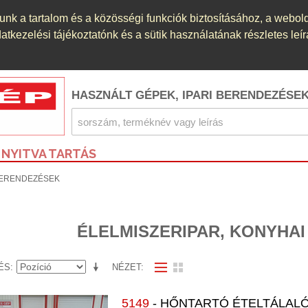
nk a tartalom és a közösségi funkciók biztosításához, a webol
kezelési tájékoztatónk és a sütik használatának részletes leír
HASZNÁLT GÉPEK, IPARI BERENDEZÉSE
NYITVA TARTÁS
BERENDEZÉSEK
ÉLELMISZERIPAR, KONYHA
ÉS
NÉZET
5149
- HŐNTARTÓ ÉTELTÁLAL