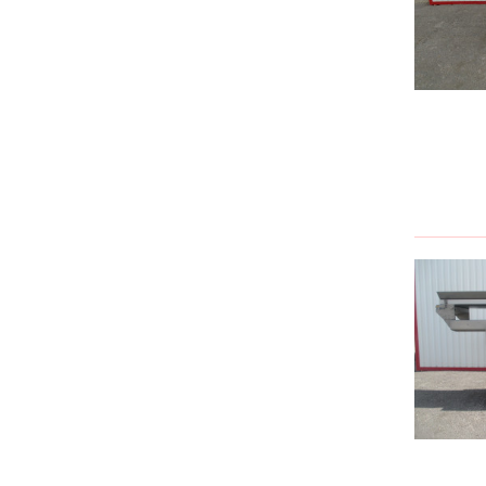
Robot
(2)
Stancológép
(2)
Szemcseszóró berendezés
(3)
Szerelő asztal, forgó asztal, satu
(18)
Szerszám beállító és mérőgép
(1)
Szikraforgácsoló
(3)
Tartály forgató
Ultrahangos tisztítás
Vízzel vágó berendezés
FORGÁCS KIHORDÓ, FORGÁCS
CENTRIFUGA LEVÁLASZTÓ
(7)
FŰTÉS
(3)
Fekete sugárzó
Fűtőelem
(1)
Gázégő
Hőcserélő
Hőlégfúvó
Kazán
FREKVENCIAVÁLTÓ, INDÍTÓ
ELLENÁLLÁS
(13)
FRÖCCSÖNTŐ BERENDEZÉS
(20)