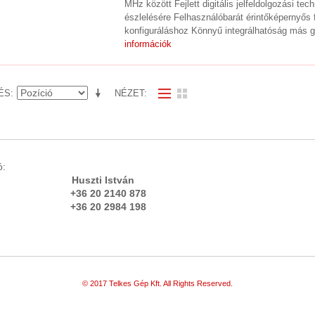
MHz között Fejlett digitális jelfeldolgozási t
észlelésére Felhasználóbarát érintőképernyős f
konfiguráláshoz Könnyű integrálhatóság más 
információk
ÉS
NÉZET
igazgató:
rás Huszti István
 20 2140 878
84 198
© 2017 Telkes Gép Kft. All Rights Reserved.