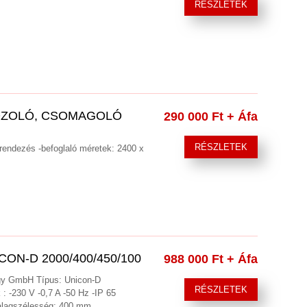
RÉSZLETEK
BOZOLÓ, CSOMAGOLÓ
290 000 Ft
+ Áfa
RÉSZLETEK
erendezés -befoglaló méretek: 2400 x
ON-D 2000/400/450/100
988 000 Ft
+ Áfa
ogy GmbH Típus: Unicon-D
RÉSZLETEK
 -230 V -0,7 A -50 Hz -IP 65
alagszélesség: 400 mm