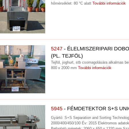
hőmérséklet: 80 °C alatt
További információk
5247
- ÉLELMISZERIPARI DO
(PL. TEJFÖL)
Tejföl, joghurt, stb csomagolására alkalmas b
800 x 2000 mm
További információk
5945
- FÉMDETEKTOR S+S UNIC
Gyártó: S+S Separation and Sorting Technol
2000/400/450/100 Év: 2015 Elektromos adatok :
Befoglaló méretek: 2060 x 650 x 1320 mm Sz