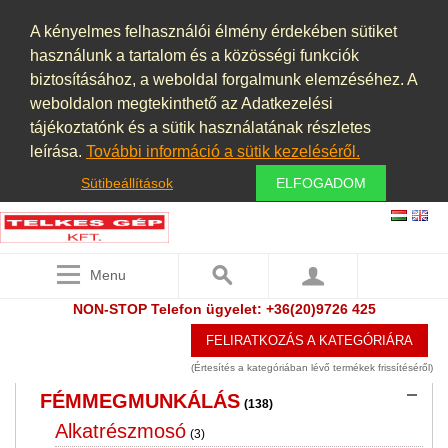
ÉLELMISZERIPAR, KONYHAI
A kényelmes felhasználói élmény érdekében sütiket
BERENDEZÉSEK
használunk a tartalom és a közösségi funkciók
(6)
biztosításához, a weboldal forgalmunk elemzéséhez. A
ELSZÍVÓ BERENDEZÉSEK,
weboldalon megtekinthető az Adatkezelési
PORELSZÍVÓ BERENDEZÉSEK,
tájékoztatónk és a sütik használatának részletes
PORSZŰRŐK, PORLEVÁLASZTÓK,
leírása.
További információ a sütik kezeléséről.
PORKAMRÁK
(25)
Sütibeállítások
ELFOGADOM
ÉPÍTŐIPAR
(14)
FAIPARI GÉPEK
(5)
Menu
FELÜLETKEZELÉS ,FESTŐKABIN
(2)
NON-STOP Telefon ügyelet: +36(20)9726 425
FÉMDETEKTOR
(2)
FELIRATKOZÁS A KATEGÓRIÁRA
FÉMGŐZÖLÉS PVD TECHNOLÓGIA
(3)
(Értesítés a kategóriában lévő termékek frissítéséről)
FÉMMEGMUNKÁLÁS
(138)
Alkatrészmosó
(3)