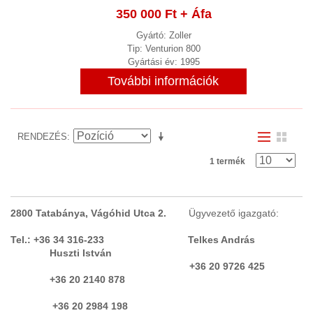
Öntödei berendezések
350 000 Ft
+ Áfa
Prések
(15)
Gyártó: Zoller
Tip: Venturion 800
Profilhengerítő
Gyártási év: 1995
Robot
(2)
További információk
Stancológép
(2)
Szemcseszóró berendezés
(3)
Szerelő asztal, forgó asztal, satu
RENDEZÉS
(18)
Szerszám beállító és mérőgép
1 termék
(1)
Szikraforgácsoló
(3)
Tartály forgató
2800 Tatabánya, Vágóhid Utca 2.
Ügyvezető igazgató:
Ultrahangos tisztítás
Tel.: +36 34 316-233 Telkes András
Vízzel vágó berendezés
Huszti István
+36 20 9726 425
FORGÁCS KIHORDÓ, FORGÁCS
+36 20 2140 878
CENTRIFUGA LEVÁLASZTÓ
(7)
+36 20 2984 198