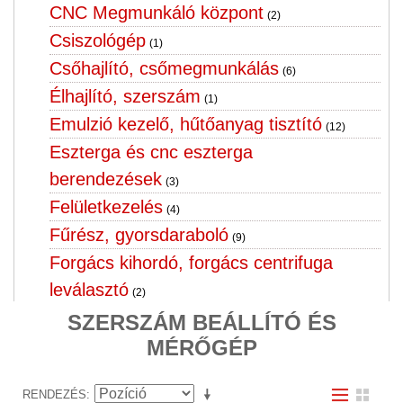
CNC Megmunkáló központ
(2)
Csiszológép
(1)
Csőhajlító, csőmegmunkálás
(6)
Élhajlító, szerszám
(1)
Emulzió kezelő, hűtőanyag tisztító
(12)
Eszterga és cnc eszterga
berendezések
(3)
Felületkezelés
(4)
Fűrész, gyorsdaraboló
(9)
Forgács kihordó, forgács centrifuga
leválasztó
(2)
Fúrógép, menet fúró,furatgörgöző
SZERSZÁM BEÁLLÍTÓ ÉS
horizontál
MÉRŐGÉP
(10)
Hegesztő forgató, hegesztő cella
(3)
RENDEZÉS
Hegesztőgép, hegesztőtrafó,