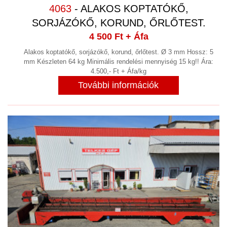
4063
- ALAKOS KOPTATÓKŐ,
SORJÁZÓKŐ, KORUND, ŐRLŐTEST.
4 500 Ft
+ Áfa
Alakos koptatókő, sorjázókő, korund, őrlőtest. Ø 3 mm Hossz: 5
mm Készleten 64 kg Minimális rendelési mennyiség 15 kg!! Ára:
4.500,- Ft + Áfa/kg
További információk