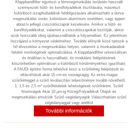
Klappbandfilter egyrészt a fémmegmunkálás területén használt
szennyezett hűtő- és kenőfolyadékok tisztítására, másrészt
HŰTÉS, FOLYADÉKHŰTŐK
(26)
különböző iszaphulladékok feldolgozására alkalmazható a durva
megmunkálás során, különösen alumínium esetében, vagy éppen
HŰTVESZÁRÍTÓ
(6)
abrazív jellegű csiszolóiszapok kezelésére. Amikor a hűtő- és
kenőfolyadékokat, valamint a csiszolóiszapokat tisztítják, akkor
HULLADÉKKEZELÉS
(2)
azok hosszabb ideig újrahasználhatók a folyamatban. Ez jelentősen
hozzájárul a környezet védelméhez. További előnyök közé tartozik a
KÁBEL
hő elvezetése a megmunkálási helyen, valamint a munkadarabok
felületi minőségének optimalizálása. A Klappbandfilter univerzálisan
KÁBEL BLANKOLÓ GÉP
(1)
és önállóan is használható, és moduláris felépítésének
köszönhetően optimálisan a különböző körülményekhez igazítható.
KAPCSOLÓSZEKRÉNY
(1)
A FAUDI építési forma lehetővé teszi a szűrőréteg felépítését és
eltávolítását akár 15 cm-es vastagságig. Az extra magas
KÉT KOMPONENSŰ ADAGOLÓ ÉS
szűrőréteggel a szűrő leválasztási teljesítménye tovább növelhető.
KEVERŐ RENDSZER
1, 1,5 és 2,5 m² szűrőfelületek lehetségesek szűrőnként. Szűrő
finomságok Akár 10 µm-ig Közeg/Folyadékok Olajok és
KEVERŐ, MIXER
(8)
megmunkálási emulziók Szűrő segédanyagok Választhatóan szűrő
segédanyaggal vagy anélkül
KIEGYENSÚLYOZÓGÉP
(2)
További információk
KOMPRESSZOROK
(12)
LABORTECHNIKA
(5)