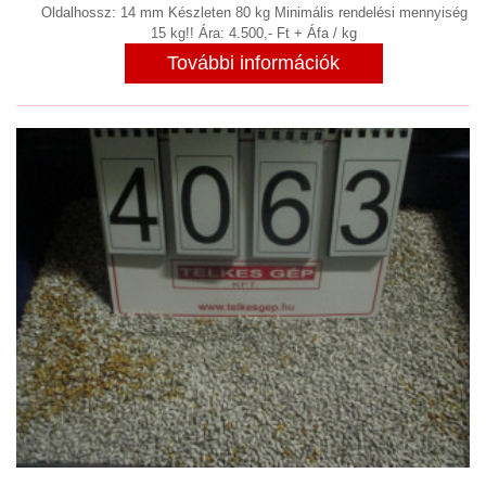
Oldalhossz: 14 mm Készleten 80 kg Minimális rendelési mennyiség
VEGYES
(18)
15 kg!! Ára: 4.500,- Ft + Áfa / kg
VEGYIPAR
További információk
(12)
VENTILÁTOROK
(11)
VIBRÁCIÓS KOPTATÓ SORJÁZÓ
(13)
VILLANYMOTOR GYÁRTÁS
VILLANYMOTOROK
(33)
KAPCSOLAT
RÓLUNK
NYITVA TARTÁS