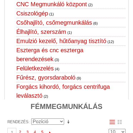
CNC Megmunkáló központ
(2)
Csiszológép
(1)
Csőhajlító, csőmegmunkálás
(6)
Élhajlító, szerszám
(1)
Emulzió kezelő, hűtőanyag tisztító
(12)
Eszterga és cnc eszterga
berendezések
(3)
Felületkezelés
(4)
Fűrész, gyorsdaraboló
(9)
Forgács kihordó, forgács centrifuga
leválasztó
(2)
Fúrógép, menet fúró,furatgörgöző
FÉMMEGMUNKÁLÁS
horizontál
(10)
RENDEZÉS
Hegesztő forgató, hegesztő cella
(3)
Hegesztőgép, hegesztőtrafó,
2
3
4
5
1