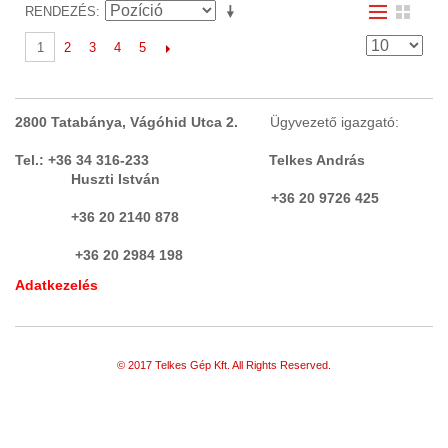
RENDEZÉS
2
3
4
5
1
2800 Tatabánya, Vágóhid Utca 2.
Ügyvezető igazgató:
Tel.: +36 34 316-233 Telkes András
Huszti István
+36 20 9726 425
+36 20 2140 878
+36 20 2984 198
Adatkezelés
© 2017 Telkes Gép Kft. All Rights Reserved.