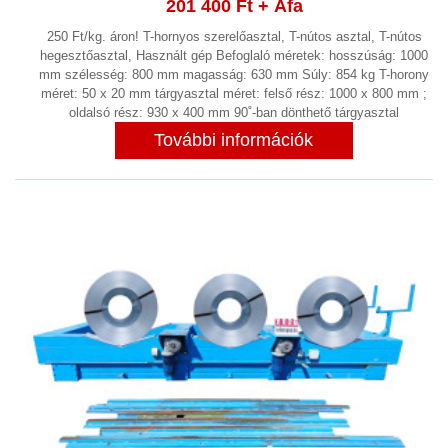
201 400 Ft
+ Áfa
250 Ft/kg. áron! T-hornyos szerelőasztal, T-nútos asztal, T-nútos
hegesztőasztal, Használt gép Befoglaló méretek: hosszúság: 1000
mm szélesség: 800 mm magasság: 630 mm Súly: 854 kg T-horony
méret: 50 x 20 mm tárgyasztal méret: felső rész: 1000 x 800 mm ;
oldalsó rész: 930 x 400 mm 90˚-ban dönthető tárgyasztal
További információk