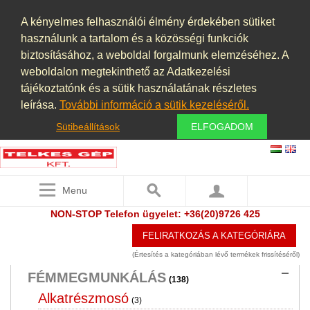
ÉLELMISZERIPAR, KONYHAI
A kényelmes felhasználói élmény érdekében sütiket
BERENDEZÉSEK
használunk a tartalom és a közösségi funkciók
(6)
biztosításához, a weboldal forgalmunk elemzéséhez. A
ELSZÍVÓ BERENDEZÉSEK,
weboldalon megtekinthető az Adatkezelési
PORELSZÍVÓ BERENDEZÉSEK,
tájékoztatónk és a sütik használatának részletes
PORSZŰRŐK, PORLEVÁLASZTÓK,
leírása.
További információ a sütik kezeléséről.
PORKAMRÁK
(25)
Sütibeállítások
ELFOGADOM
ÉPÍTŐIPAR
(14)
FAIPARI GÉPEK
(5)
Menu
FELÜLETKEZELÉS ,FESTŐKABIN
(2)
NON-STOP Telefon ügyelet: +36(20)9726 425
FÉMDETEKTOR
(2)
FELIRATKOZÁS A KATEGÓRIÁRA
FÉMGŐZÖLÉS PVD TECHNOLÓGIA
(3)
(Értesítés a kategóriában lévő termékek frissítéséről)
FÉMMEGMUNKÁLÁS
(138)
Alkatrészmosó
(3)