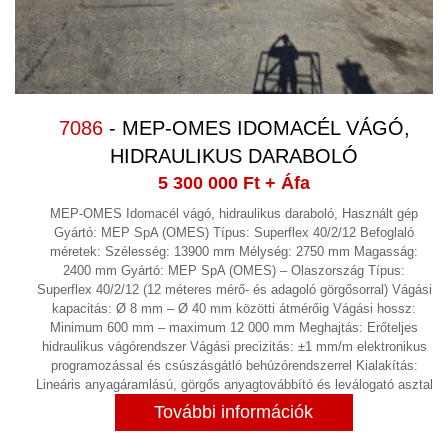
7086
- MEP-OMES IDOMACÉL VÁGÓ,
HIDRAULIKUS DARABOLÓ
5 300 000 Ft
+ Áfa
MEP-OMES Idomacél vágó, hidraulikus daraboló, Használt gép
Gyártó: MEP SpA (OMES) Típus: Superflex 40/2/12 Befoglaló
méretek: Szélesség: 13900 mm Mélység: 2750 mm Magasság:
2400 mm Gyártó: MEP SpA (OMES) – Olaszország Típus:
Superflex 40/2/12 (12 méteres mérő- és adagoló görgősorral) Vágási
kapacitás: Ø 8 mm – Ø 40 mm közötti átmérőig Vágási hossz:
Minimum 600 mm – maximum 12 000 mm Meghajtás: Erőteljes
hidraulikus vágórendszer Vágási precizitás: ±1 mm/m elektronikus
programozással és csúszásgátló behúzórendszerrel Kialakítás:
Lineáris anyagáramlású, görgős anyagtovábbító és leválogató asztal
További információk