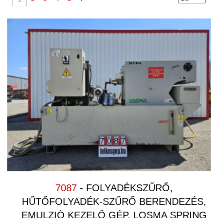
hegesztési élképző gyökölő
(5)
Idomacél hengerítő
(1)
Koordináta mérőgép
Köszörűgépek, sorjázó, csiszoló
gép
(11)
Lángvágó gép
Lemez festő jelölőgép
Lemezhengerítő
(2)
Lemezlecsévélő, Lemezegyengető
(12)
Lemezolló, körolló,profil olló
(1)
Lemezollógép kések
Lézer-, plazmavágó gép
(1)
7087
- FOLYADÉKSZŰRŐ,
Marógép, CNC Marógép
(3)
HŰTŐFOLYADÉK-SZŰRŐ BERENDEZÉS,
Mérőeszközök
(1)
EMULZIÓ KEZELŐ GÉP, LOSMA SPRING