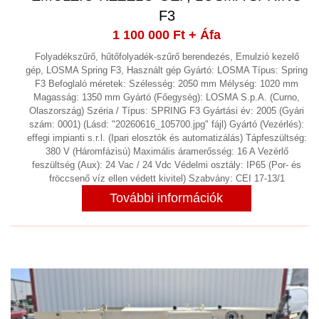
Öntödei berendezések
F3
Prések
(15)
1 100 000 Ft
+ Áfa
Profilhengerítő
Folyadékszűrő, hűtőfolyadék-szűrő berendezés, Emulzió kezelő
gép, LOSMA Spring F3, Használt gép Gyártó: LOSMA Típus: Spring
Robot
(2)
F3 Befoglaló méretek: Szélesség: 2050 mm Mélység: 1020 mm
Stancológép
Magasság: 1350 mm Gyártó (Főegység): LOSMA S.p.A. (Curno,
(2)
Olaszország) Széria / Típus: SPRING F3 Gyártási év: 2005 (Gyári
Szemcseszóró berendezés
(3)
szám: 0001) (Lásd: "20260616_105700.jpg" fájl) Gyártó (Vezérlés):
effegi impianti s.r.l. (Ipari elosztók és automatizálás) Tápfeszültség:
Szerelő asztal, forgó asztal, satu
(18)
380 V (Háromfázisú) Maximális áramerősség: 16 A Vezérlő
Szerszám beállító és mérőgép
feszültség (Aux): 24 Vac / 24 Vdc Védelmi osztály: IP65 (Por- és
(1)
fröccsenő víz ellen védett kivitel) Szabvány: CEI 17-13/1
Szikraforgácsoló
(3)
További információk
Tartály forgató
Ultrahangos tisztítás
Vízzel vágó berendezés
FORGÁCS KIHORDÓ, FORGÁCS
CENTRIFUGA LEVÁLASZTÓ
(7)