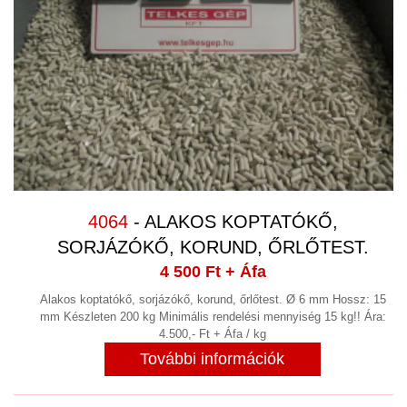
ROOTS FÚVÓ
(1)
ROZSDAMENTES, SAVÁLLÓ,
NEMESACÉL
(7)
SEPRŐGÉP
SHREDDER
SZAKÍTÁS VIZSGÁLÓ
SZÁLLÍTÁS, ADAGOLÁS, EMELÉS,
4064
- ALAKOS KOPTATÓKŐ,
ANYAGMOZGATÁS, VÁLOGATÓGÉP,
SORJÁZÓKŐ, KORUND, ŐRLŐTEST.
IPARI SZÁLLÍTÓ ESZKÖZ
(149)
4 500 Ft
+ Áfa
SZÁRÍTÓ SZEKRÉNY, KEMENCE
Alakos koptatókő, sorjázókő, korund, őrlőtest. Ø 6 mm Hossz: 15
KLÍMAKAMRA, MOSODAI SZÁRÍTÓ
mm Készleten 200 kg Minimális rendelési mennyiség 15 kg!! Ára:
(10)
4.500,- Ft + Áfa / kg
SZEGECSELŐGÉP
(2)
További információk
SZITANYOMÁS