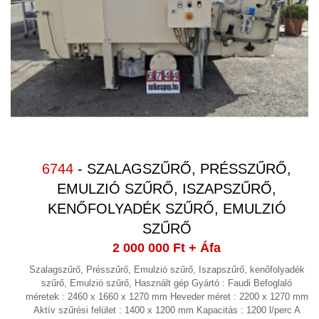
FŰTÉS
(3)
FREKVENCIAVÁLTÓ, INDÍTÓ
ELLENÁLLÁS
(13)
FRÖCCSÖNTŐ BERENDEZÉS
(20)
GALVANIZÁLÁS
GÉPÉPÍTÉS
(8)
GŐZFEJLESZTŐ,GŐZKAZÁN
6744
- SZALAGSZŰRŐ, PRÉSSZŰRŐ,
GYÓGYSZERIPAR
EMULZIÓ SZŰRŐ, ISZAPSZŰRŐ,
(4)
KENŐFOLYADÉK SZŰRŐ, EMULZIÓ
GYORSKAPU
SZŰRŐ
HAJTÓMŰVEK
(9)
2 000 000 Ft
+ Áfa
HIDRAULIKA
(33)
Szalagszűrő, Présszűrő, Emulzió szűrő, Iszapszűrő, kenőfolyadék
szűrő, Emulzió szűrő, Használt gép Gyártó : Faudi Befoglaló
HIDROCIKLON
méretek : 2460 x 1660 x 1270 mm Heveder méret : 2200 x 1270 mm
Aktív szűrési felület : 1400 x 1200 mm Kapacitás : 1200 l/perc A
HOMOGENIZÁTOR