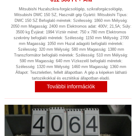
MEZŐGAZDASÁG
(4)
Mitsubishi Huzalszikra-forgácsológép, szikraforgácsológép,
Mitsubishi DWC 150 SZ, Használt gép Gyártó: Mitsubishi Típus:
MŰANYAG, ÉS GUMIIPARI
DWC 150 SZ Befoglaló méretek: Szélesség: 1860 mm Mélység:
BERENDEZÉS
(17)
2050 mm Magasság: 2400 mm Elektromos adat: 400V; 21,5A; Súly:
3500 kg Évjárat: 1994 Víztér méret: 750 x 780 mm Elektromos
NYOMTATÓK, IPARI NYOMDAGÉPEK
szekrény befoglaló méretek: Szélesség: 1150 mm Mélység: 2700
mm Magasság: 1050 mm Huzal adagoló befoglaló méretek:
ORVOSI ESZKÖZÖK,
Szélesség: 320 mm Mélység: 580 mm Magasság: 1380 mm
Transzformátor befoglaló méretek: Szélesség: 510 mm Mélység:
GYÓGYSZERIPAR
(2)
590 mm Magasság: 640 mm Vízkezelő befoglaló méretek:
Szélesség: 1320 mm Mélység: 1460 mm Magasság: 1360 mm
PÁNCÉLSZEKRÉNY, PÁNCÉL
Állapot: Teszteletlen, fellelt állapotban. A gép a képeken látható
TEREM
(1)
tartozékokkal és esztétikai állapotban eladó.
További információk
PNEUMATIKA
(9)
PORELSZÍVÓ BERENDEZÉSEK,
ELSZÍVÓ BERENDEZÉSEK,
PORSZŰRŐK, PORLEVÁLASZTÓK,
PORKAMRÁK
(9)