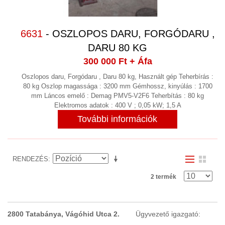
VEGYIPAR
(12)
VENTILÁTOROK
(11)
6631
- OSZLOPOS DARU, FORGÓDARU ,
VIBRÁCIÓS KOPTATÓ SORJÁZÓ
DARU 80 KG
(13)
300 000 Ft
+ Áfa
VILLANYMOTOR GYÁRTÁS
Oszlopos daru, Forgódaru , Daru 80 kg, Használt gép Teherbírás :
VILLANYMOTOROK
80 kg Oszlop magassága : 3200 mm Gémhossz, kinyúlás : 1700
(33)
mm Láncos emelő : Demag PMV5-V2F6 Teherbítás : 80 kg
KAPCSOLAT
Elektromos adatok : 400 V ; 0,05 kW; 1,5 A
RÓLUNK
További információk
NYITVA TARTÁS
RENDEZÉS
2 termék
2800 Tatabánya, Vágóhid Utca 2.
Ügyvezető igazgató: