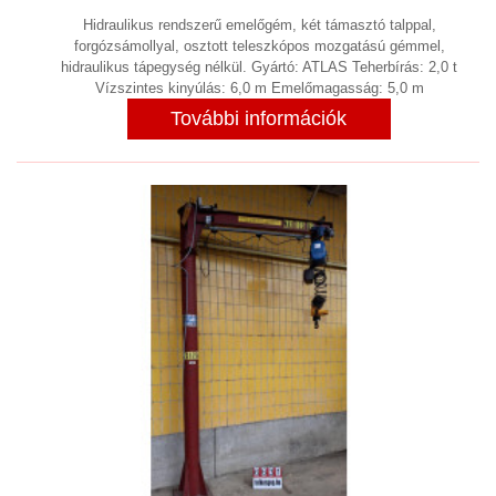
SZOFTVER
Hidraulikus rendszerű emelőgém, két támasztó talppal,
forgózsámollyal, osztott teleszkópos mozgatású gémmel,
TARTÁLY, LÉGTARTÁLY VÁKUUM
hidraulikus tápegység nélkül. Gyártó: ATLAS Teherbírás: 2,0 t
TARTÁLY KONTÉNERKÚT
Vízszintes kinyúlás: 6,0 m Emelőmagasság: 5,0 m
(7)
További információk
TISZTÍTÁS
(3)
TOLÓZÁR
(3)
TRANSZFORMÁTOR,
EGYENIRÁNYÍTÓ, TÁPEGYSÉG,
FÁZISJAVÍTÓ
(2)
ULTRAHANGOS TISZTITÓ
BERENDEZÉS
ULTRANGOS MÜANYAG HEGESZTŐ
(2)
VÁKUUMSZIVATTYÚ,VÁKUUMTECHNIKA
(16)
VEGYES
(18)