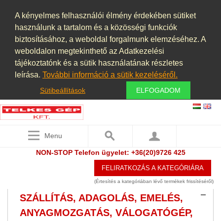
PNEUMATIKA
(9)
A kényelmes felhasználói élmény érdekében sütiket
használunk a tartalom és a közösségi funkciók
PORELSZÍVÓ BERENDEZÉSEK,
biztosításához, a weboldal forgalmunk elemzéséhez. A
ELSZÍVÓ BERENDEZÉSEK,
weboldalon megtekinthető az Adatkezelési
PORSZŰRŐK, PORLEVÁLASZTÓK,
tájékoztatónk és a sütik használatának részletes
PORKAMRÁK
leírása.
További információ a sütik kezeléséről.
(9)
ROOTS FÚVÓ
Sütibeállítások
ELFOGADOM
(1)
ROZSDAMENTES, SAVÁLLÓ,
NEMESACÉL
(7)
Menu
SEPRŐGÉP
NON-STOP Telefon ügyelet: +36(20)9726 425
SHREDDER
FELIRATKOZÁS A KATEGÓRIÁRA
SZAKÍTÁS VIZSGÁLÓ
(Értesítés a kategóriában lévő termékek frissítéséről)
SZÁLLÍTÁS, ADAGOLÁS, EMELÉS,
ANYAGMOZGATÁS, VÁLOGATÓGÉP,