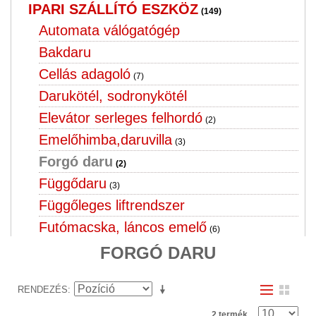
IPARI SZÁLLÍTÓ ESZKÖZ
(149)
Automata válógatógép
Bakdaru
Cellás adagoló
(7)
Darukötél, sodronykötél
Elevátor serleges felhordó
(2)
Emelőhimba,daruvilla
(3)
Forgó daru
(2)
Függődaru
(3)
Függőleges liftrendszer
Futómacska, láncos emelő
(6)
Görgős pálya
FORGÓ DARU
(10)
Híddaru
(3)
RENDEZÉS
Ipari szállító eszköz
(22)
Lift, ollós emelő
2 termék