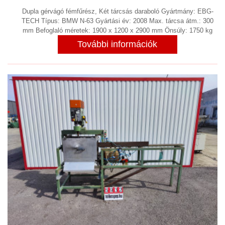
Öntödei berendezések
Dupla gérvágó fémfűrész, Két tárcsás daraboló Gyártmány: EBG-
Prések
TECH Típus: BMW N-63 Gyártási év: 2008 Max. tárcsa átm.: 300
(15)
mm Befoglaló méretek: 1900 x 1200 x 2900 mm Önsúly: 1750 kg
Profilhengerítő
További információk
Robot
(2)
Stancológép
(2)
Szemcseszóró berendezés
(3)
Szerelő asztal, forgó asztal, satu
(18)
Szerszám beállító és mérőgép
(1)
Szikraforgácsoló
(3)
Tartály forgató
Ultrahangos tisztítás
Vízzel vágó berendezés
FORGÁCS KIHORDÓ, FORGÁCS
CENTRIFUGA LEVÁLASZTÓ
(7)