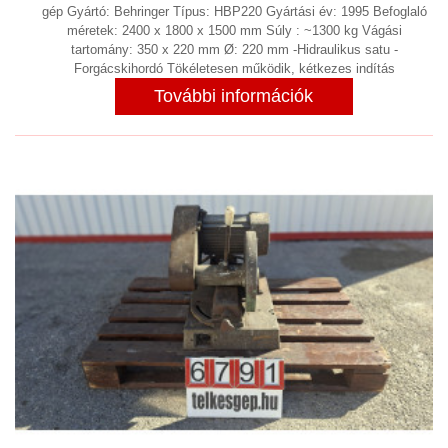
gép Gyártó: Behringer Típus: HBP220 Gyártási év: 1995 Befoglaló
MEZŐGAZDASÁG
(4)
méretek: 2400 x 1800 x 1500 mm Súly : ~1300 kg Vágási
MŰANYAG, ÉS GUMIIPARI
tartomány: 350 x 220 mm Ø: 220 mm -Hidraulikus satu -
Forgácskihordó Tökéletesen működik, kétkezes indítás
BERENDEZÉS
(17)
További információk
NYOMTATÓK, IPARI NYOMDAGÉPEK
ORVOSI ESZKÖZÖK,
GYÓGYSZERIPAR
(2)
PÁNCÉLSZEKRÉNY, PÁNCÉL
TEREM
(1)
PNEUMATIKA
(9)
PORELSZÍVÓ BERENDEZÉSEK,
ELSZÍVÓ BERENDEZÉSEK,
PORSZŰRŐK, PORLEVÁLASZTÓK,
PORKAMRÁK
(9)