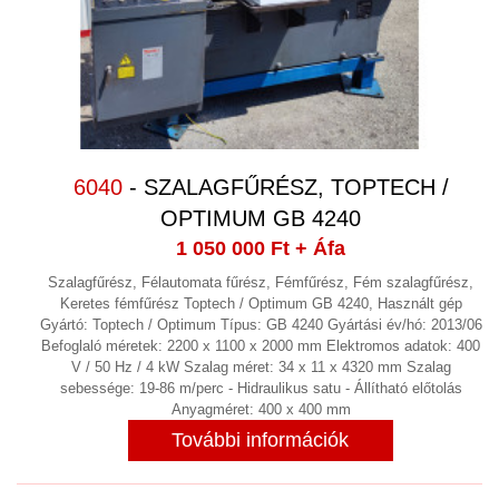
HŰTÉS, FOLYADÉKHŰTŐK
(26)
HŰTVESZÁRÍTÓ
(6)
HULLADÉKKEZELÉS
(2)
KÁBEL
6040
- SZALAGFŰRÉSZ, TOPTECH /
KÁBEL BLANKOLÓ GÉP
(1)
OPTIMUM GB 4240
KAPCSOLÓSZEKRÉNY
1 050 000 Ft
+ Áfa
(1)
Szalagfűrész, Félautomata fűrész, Fémfűrész, Fém szalagfűrész,
KÉT KOMPONENSŰ ADAGOLÓ ÉS
Keretes fémfűrész Toptech / Optimum GB 4240, Használt gép
KEVERŐ RENDSZER
Gyártó: Toptech / Optimum Típus: GB 4240 Gyártási év/hó: 2013/06
Befoglaló méretek: 2200 x 1100 x 2000 mm Elektromos adatok: 400
KEVERŐ, MIXER
(8)
V / 50 Hz / 4 kW Szalag méret: 34 x 11 x 4320 mm Szalag
sebessége: 19-86 m/perc - Hidraulikus satu - Állítható előtolás
KIEGYENSÚLYOZÓGÉP
(2)
Anyagméret: 400 x 400 mm
További információk
KOMPRESSZOROK
(12)
LABORTECHNIKA
(5)