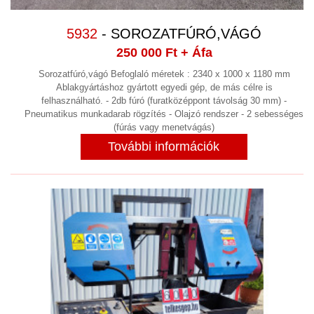
FŰTÉS
(3)
FREKVENCIAVÁLTÓ, INDÍTÓ
5932
- SOROZATFÚRÓ,VÁGÓ
250 000 Ft
+ Áfa
ELLENÁLLÁS
(13)
Sorozatfúró,vágó Befoglaló méretek : 2340 x 1000 x 1180 mm
FRÖCCSÖNTŐ BERENDEZÉS
(20)
Ablakgyártáshoz gyártott egyedi gép, de más célre is
felhasználható. - 2db fúró (furatközéppont távolság 30 mm) -
GALVANIZÁLÁS
Pneumatikus munkadarab rögzítés - Olajzó rendszer - 2 sebességes
(fúrás vagy menetvágás)
GÉPÉPÍTÉS
(8)
További információk
GŐZFEJLESZTŐ,GŐZKAZÁN
GYÓGYSZERIPAR
(4)
GYORSKAPU
HAJTÓMŰVEK
(9)
HIDRAULIKA
(33)
HIDROCIKLON
HOMOGENIZÁTOR