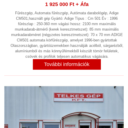
1 925 000 Ft
+ Áfa
Fűrészgép, Automata fűrészgép, Autómata darabológép, Adige
CM501,használt gép Gyártó: Adige Típus : Cm 501 Év : 1996
fűrészlap : 250-360 mm vágási hossz: 2100 mm maximális
munkadarab-átmérő (kerek keresztmetszet): 85 mm maximális
munkadarabméret (négyzetes keresztmetszet): 70 x 70 mm ADIGE
CM501 automata körfűrészgép, amelyet 1996-ben gyártottak
Olaszországban, gyártóüzemekben használják acélból, sárgarézből,
alumíniumból és más könnyűfémekből készült tömör felületek,
csövek és profilok teljesen automatikus vágására.
További információk