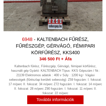
SZIVATTYÚK
(69)
SZOFTVER
TARTÁLY, LÉGTARTÁLY VÁKUUM
TARTÁLY KONTÉNERKÚT
(7)
TISZTÍTÁS
(3)
6948
- KALTENBACH FŰRÉSZ,
TOLÓZÁR
FŰRÉSZGÉP, GÉRVÁGÓ, FÉMIPARI
(3)
KÖRFŰRÉSZ, KKS400
TRANSZFORMÁTOR,
346 500 Ft
+ Áfa
EGYENIRÁNYÍTÓ, TÁPEGYSÉG,
Kaltenbach fűrész, Fűrészgép, Gérvágó, fémipari körfűrész,
FÁZISJAVÍTÓ
(2)
használt gép Gyártó: KALTENBACH Típus: KKS Gépszám / Nr.:
21139 Elektromos adatok : 400 v Súly : 1200 kg~ Vágási
ULTRAHANGOS TISZTITÓ
sebességek (fűrészlap kerületi sebesség): Z59 fogszám: I. fokozat:
BERENDEZÉS
17 m/perc II. fokozat: 34 m/perc Z72 fogszám: I. fokozat: 14 m/perc
II. fokozat: 28 m/perc Z90 fogszám: I. fokozat: 11 m/perc II.
ULTRANGOS MÜANYAG HEGESZTŐ
fokozat: 22 m/perc
(2)
További információk
VÁKUUMSZIVATTYÚ,VÁKUUMTECHNIKA
(16)