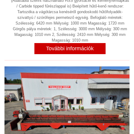
(Adattábla szerint használható HSS gyorsacél és keményfémlapkás
/ Carbide tipped fűrészlappal is) Beépített hűtő-kenő rendszer:
Tartozéka a vágótárcsa kenéséről gondoskodó hűtőfolyadék-
szivattyú / szórófejes permetező egység. Befoglaló méretek:
Szélesség: 6420 mm Mélység: 1000 mm Magasság: 1720 mm
Görgős pálya méretek: 1, Szélesség: 3000 mm Mélység: 300 mm
Magasság: 1010 mm 2, Szélesség: 2410 mm Mélység: 300 mm
Magasság: 1010 mm
További információk