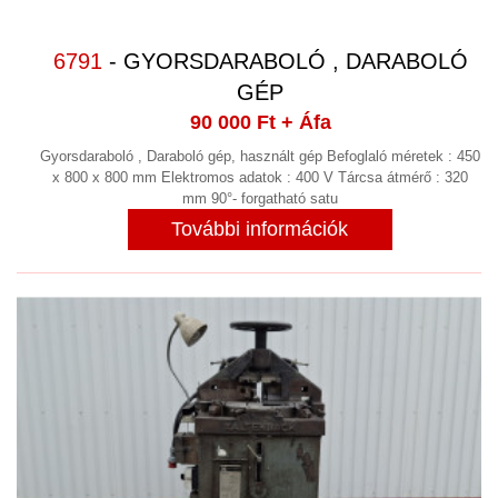
ROOTS FÚVÓ
(1)
ROZSDAMENTES, SAVÁLLÓ,
6791
- GYORSDARABOLÓ , DARABOLÓ
NEMESACÉL
(7)
GÉP
SEPRŐGÉP
90 000 Ft
+ Áfa
Gyorsdaraboló , Daraboló gép, használt gép Befoglaló méretek : 450
SHREDDER
x 800 x 800 mm Elektromos adatok : 400 V Tárcsa átmérő : 320
mm 90°- forgatható satu
SZAKÍTÁS VIZSGÁLÓ
További információk
SZÁLLÍTÁS, ADAGOLÁS, EMELÉS,
ANYAGMOZGATÁS, VÁLOGATÓGÉP,
IPARI SZÁLLÍTÓ ESZKÖZ
(149)
SZÁRÍTÓ SZEKRÉNY, KEMENCE
KLÍMAKAMRA, MOSODAI SZÁRÍTÓ
(10)
SZEGECSELŐGÉP
(2)
SZITANYOMÁS