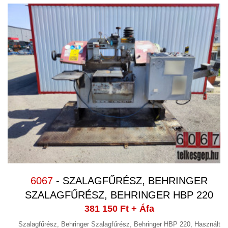
LÉGKEZELŐ
(6)
LÉGTECHNIKA, SZŰRŐK,
ALKATRÉSZEK, HŰTÉS, FŰTÉS
(12)
LINEÁRIS SÍN, CSAPÁGY
(3)
LOGISZTIKAI ESZKÖZÖK,
RAKTÁRTECHNIKA
(41)
MÁGNESES VASKIVÁLASZTÁS,
VASKIVÁLASZTÓ, FÉMKIVÁLASZTÓ
(1)
MÉRLEG, SZALAGMÉRLEG,
SZÁLLÍTÓSZALAG
6067
- SZALAGFŰRÉSZ, BEHRINGER
MÉRLEGEK,TARTÁLYMÉRLEG
(2)
SZALAGFŰRÉSZ, BEHRINGER HBP 220
MÉRŐGÉP, KOORDINÁTA MÉRŐGÉP,
381 150 Ft
+ Áfa
PROJEKTOR
(1)
Szalagfűrész, Behringer Szalagfűrész, Behringer HBP 220, Használt