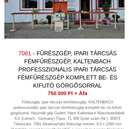
7081
- FŰRÉSZGÉP, IPARI TÁRCSÁS
FÉMFŰRÉSZGÉP, KALTENBACH
PROFESSZIONÁLIS IPARI TÁRCSÁS
FÉMFŰRÉSZGÉP KOMPLETT BE- ÉS
KIFUTÓ GÖRGŐSORRAL
750 000 Ft
+ Áfa
Fűrészgép, ipari tárcsás fémfűrészgép, KALTENBACH
professzionális ipari tárcsás fémfűrészgép komplett be- és kifutó
görgősorral, Használt gép Gyártó: Hans Kaltenbach Maschinenfabrik
KG (Lörrach - Germany) Típus: TL 400 Gyári szám (Nr.): 30973
Tételszám: 7081 Alkalmazható fűrészlap mérete: 9,5 x 1050 mm