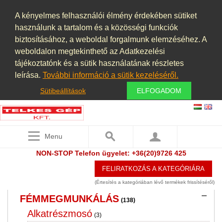
ÉLELMISZERIPAR, KONYHAI
A kényelmes felhasználói élmény érdekében sütiket
BERENDEZÉSEK
használunk a tartalom és a közösségi funkciók
(6)
biztosításához, a weboldal forgalmunk elemzéséhez. A
ELSZÍVÓ BERENDEZÉSEK,
weboldalon megtekinthető az Adatkezelési
PORELSZÍVÓ BERENDEZÉSEK,
tájékoztatónk és a sütik használatának részletes
PORSZŰRŐK, PORLEVÁLASZTÓK,
leírása.
További információ a sütik kezeléséről.
PORKAMRÁK
(25)
Sütibeállítások
ELFOGADOM
ÉPÍTŐIPAR
(14)
FAIPARI GÉPEK
(5)
Menu
FELÜLETKEZELÉS ,FESTŐKABIN
(2)
NON-STOP Telefon ügyelet: +36(20)9726 425
FÉMDETEKTOR
(2)
FELIRATKOZÁS A KATEGÓRIÁRA
FÉMGŐZÖLÉS PVD TECHNOLÓGIA
(3)
(Értesítés a kategóriában lévő termékek frissítéséről)
FÉMMEGMUNKÁLÁS
(138)
Alkatrészmosó
(3)