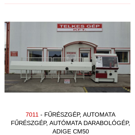
VEGYES
(18)
VEGYIPAR
(12)
VENTILÁTOROK
(11)
VIBRÁCIÓS KOPTATÓ SORJÁZÓ
(13)
VILLANYMOTOR GYÁRTÁS
VILLANYMOTOROK
(33)
KAPCSOLAT
RÓLUNK
NYITVA TARTÁS
7011
- FŰRÉSZGÉP, AUTOMATA
FŰRÉSZGÉP, AUTÓMATA DARABOLÓGÉP,
ADIGE CM50