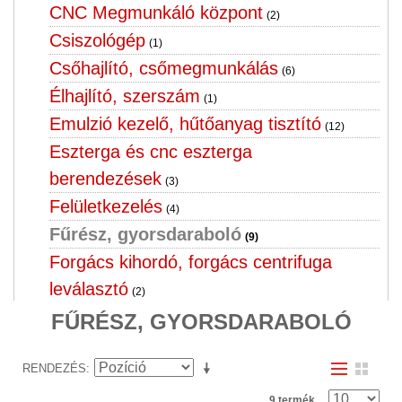
CNC Megmunkáló központ
(2)
Csiszológép
(1)
Csőhajlító, csőmegmunkálás
(6)
Élhajlító, szerszám
(1)
Emulzió kezelő, hűtőanyag tisztító
(12)
Eszterga és cnc eszterga
berendezések
(3)
Felületkezelés
(4)
Fűrész, gyorsdaraboló
(9)
Forgács kihordó, forgács centrifuga
leválasztó
(2)
Fúrógép, menet fúró,furatgörgöző
FŰRÉSZ, GYORSDARABOLÓ
horizontál
(10)
RENDEZÉS
Hegesztő forgató, hegesztő cella
(3)
Hegesztőgép, hegesztőtrafó,
9 termék