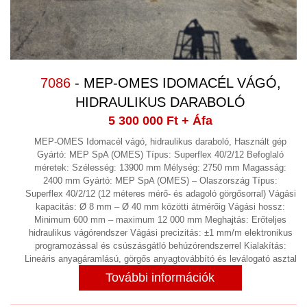
7086
- MEP-OMES IDOMACÉL VÁGÓ,
HIDRAULIKUS DARABOLÓ
5 300 000 Ft
+ Áfa
MEP-OMES Idomacél vágó, hidraulikus daraboló, Használt gép
Gyártó: MEP SpA (OMES) Típus: Superflex 40/2/12 Befoglaló
méretek: Szélesség: 13900 mm Mélység: 2750 mm Magasság:
2400 mm Gyártó: MEP SpA (OMES) – Olaszország Típus:
Superflex 40/2/12 (12 méteres mérő- és adagoló görgősorral) Vágási
kapacitás: Ø 8 mm – Ø 40 mm közötti átmérőig Vágási hossz:
Minimum 600 mm – maximum 12 000 mm Meghajtás: Erőteljes
hidraulikus vágórendszer Vágási precizitás: ±1 mm/m elektronikus
programozással és csúszásgátló behúzórendszerrel Kialakítás:
Lineáris anyagáramlású, görgős anyagtovábbító és leválogató asztal
További információk