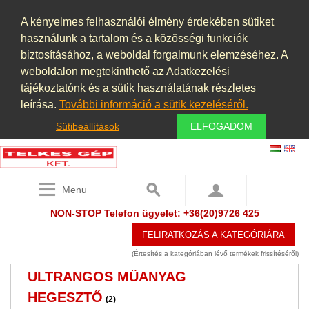
SZIVATTYÚK
(69)
A kényelmes felhasználói élmény érdekében sütiket
használunk a tartalom és a közösségi funkciók
SZOFTVER
biztosításához, a weboldal forgalmunk elemzéséhez. A
TARTÁLY, LÉGTARTÁLY VÁKUUM
weboldalon megtekinthető az Adatkezelési
TARTÁLY KONTÉNERKÚT
tájékoztatónk és a sütik használatának részletes
(7)
leírása.
További információ a sütik kezeléséről.
TISZTÍTÁS
(3)
Sütibeállítások
ELFOGADOM
TOLÓZÁR
(3)
TRANSZFORMÁTOR,
EGYENIRÁNYÍTÓ, TÁPEGYSÉG,
Menu
FÁZISJAVÍTÓ
(2)
NON-STOP Telefon ügyelet: +36(20)9726 425
ULTRAHANGOS TISZTITÓ
FELIRATKOZÁS A KATEGÓRIÁRA
BERENDEZÉS
(Értesítés a kategóriában lévő termékek frissítéséről)
ULTRANGOS MÜANYAG
HEGESZTŐ
(2)