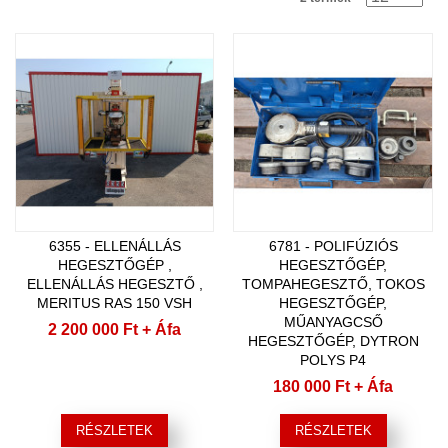
6355 - ELLENÁLLÁS
6781 - POLIFÚZIÓS
HEGESZTŐGÉP ,
HEGESZTŐGÉP,
ELLENÁLLÁS HEGESZTŐ ,
TOMPAHEGESZTŐ, TOKOS
MERITUS RAS 150 VSH
HEGESZTŐGÉP,
MŰANYAGCSŐ
2 200 000 Ft
+ Áfa
HEGESZTŐGÉP, DYTRON
POLYS P4
180 000 Ft
+ Áfa
RÉSZLETEK
RÉSZLETEK