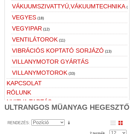
VÁKUUMSZIVATTYÚ,VÁKUUMTECHNIKA
(16)
VEGYES
(18)
VEGYIPAR
(12)
VENTILÁTOROK
(11)
VIBRÁCIÓS KOPTATÓ SORJÁZÓ
(13)
VILLANYMOTOR GYÁRTÁS
VILLANYMOTOROK
(33)
KAPCSOLAT
RÓLUNK
NYITVA TARTÁS
ULTRANGOS MÜANYAG HEGESZTŐ
RENDEZÉS
2 termék