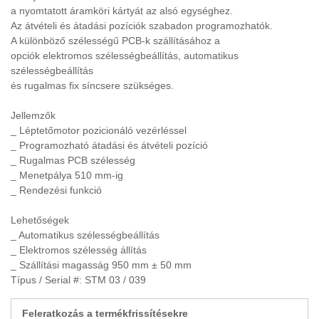
GYÓGYSZERIPAR
a nyomtatott áramköri kártyát az alsó egységhez.
(4)
Az átvételi és átadási pozíciók szabadon programozhatók.
GYORSKAPU
A különböző szélességű PCB-k szállításához a
opciók elektromos szélességbeállítás, automatikus
HAJTÓMŰVEK
(9)
szélességbeállítás
és rugalmas fix síncsere szükséges.
HIDRAULIKA
(33)
HIDROCIKLON
Jellemzők
_ Léptetőmotor pozicionáló vezérléssel
HOMOGENIZÁTOR
_ Programozható átadási és átvételi pozíció
_ Rugalmas PCB szélesség
HŰTÉS, FOLYADÉKHŰTŐK
(26)
_ Menetpálya 510 mm-ig
_ Rendezési funkció
HŰTVESZÁRÍTÓ
(6)
HULLADÉKKEZELÉS
Lehetőségek
(2)
_ Automatikus szélességbeállítás
KÁBEL
_ Elektromos szélesség állítás
_ Szállítási magasság 950 mm ± 50 mm
KÁBEL BLANKOLÓ GÉP
(1)
Típus / Serial #: STM 03 / 039
KAPCSOLÓSZEKRÉNY
(1)
Feleratkozás a termékfrissítésekre