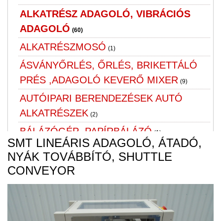
ALKATRÉSZ ADAGOLÓ, VIBRÁCIÓS
ADAGOLÓ
(60)
ALKATRÉSZMOSÓ
(1)
ÁSVÁNYŐRLÉS, ŐRLÉS, BRIKETTÁLÓ
PRÉS ,ADAGOLÓ KEVERŐ MIXER
(9)
AUTÓIPARI BERENDEZÉSEK AUTÓ
ALKATRÉSZEK
(2)
BÁLÁZÓGÉP ,PAPÍRBÁLÁZÓ
(1)
SMT LINEÁRIS ADAGOLÓ, ÁTADÓ,
BÚTOR
NYÁK TOVÁBBÍTÓ, SHUTTLE
CIMKÉZŐ, PALACKOZÓ GÉP
CONVEYOR
(1)
CSAPÁGYAK
(2)
CSAPÁGYHÁZAK
(1)