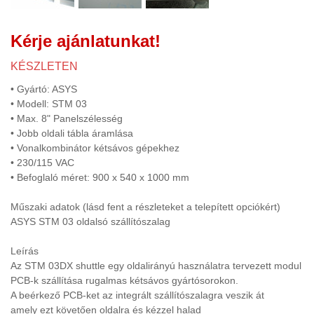
FÉMDETEKTOR
(2)
Kérje ajánlatunkat!
FÉMGŐZÖLÉS PVD TECHNOLÓGIA
(3)
KÉSZLETEN
FÉMMEGMUNKÁLÁS
(138)
• Gyártó: ASYS
FORGÁCS KIHORDÓ, FORGÁCS
• Modell: STM 03
CENTRIFUGA LEVÁLASZTÓ
• Max. 8" Panelszélesség
(7)
• Jobb oldali tábla áramlása
FŰTÉS
• Vonalkombinátor kétsávos gépekhez
(3)
• 230/115 VAC
FREKVENCIAVÁLTÓ, INDÍTÓ
• Befoglaló méret: 900 x 540 x 1000 mm
ELLENÁLLÁS
(13)
Műszaki adatok (lásd fent a részleteket a telepített opciókért)
FRÖCCSÖNTŐ BERENDEZÉS
ASYS STM 03 oldalsó szállítószalag
(20)
GALVANIZÁLÁS
Leírás
Az STM 03DX shuttle egy oldalirányú használatra tervezett modul
GÉPÉPÍTÉS
(8)
PCB-k szállítása rugalmas kétsávos gyártósorokon.
GŐZFEJLESZTŐ,GŐZKAZÁN
A beérkező PCB-ket az integrált szállítószalagra veszik át
amely ezt követően oldalra és kézzel halad