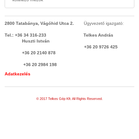
TEREM
(1)
PNEUMATIKA
(9)
2800 Tatabánya, Vágóhid Utca 2.
Ügyvezető igazgató:
PORELSZÍVÓ BERENDEZÉSEK,
ELSZÍVÓ BERENDEZÉSEK,
Tel.: +36 34 316-233 Telkes András
Huszti István
PORSZŰRŐK, PORLEVÁLASZTÓK,
+36 20 9726 425
PORKAMRÁK
+36 20 2140 878
(9)
ROOTS FÚVÓ
+36 20 2984 198
(1)
Adatkezelés
ROZSDAMENTES, SAVÁLLÓ,
NEMESACÉL
(7)
SEPRŐGÉP
© 2017 Telkes Gép Kft. All Rights Reserved.
SHREDDER
SZAKÍTÁS VIZSGÁLÓ
SZÁLLÍTÁS, ADAGOLÁS, EMELÉS,