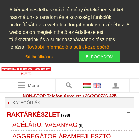
A kényelmes felhasználói élmény érdekében sütiket
használunk a tartalom és a közösségi funkciók
biztosításához, a weboldal forgalmunk elemzéséhez. A
weboldalon megtekinthető az Adatkezelési
tájékoztatónk és a sütik használatának részletes
leírása.
További információ a sütik kezeléséről.
Sütibeállítások
ELFOGADOM
Menu
NON-STOP Telefon ügyelet: +36(20)9726 425
KATEGÓRIÁK
RAKTÁRKÉSZLET
(798)
ACÉLÁRU, VASANYAG
(6)
AGGREGÁTOR ÁRAMFEJLESZTŐ