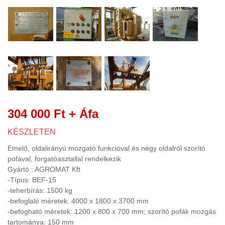
FÉMDETEKTOR
(2)
FÉMGŐZÖLÉS PVD TECHNOLÓGIA
(3)
FÉMMEGMUNKÁLÁS
(138)
FORGÁCS KIHORDÓ, FORGÁCS
CENTRIFUGA LEVÁLASZTÓ
(7)
FŰTÉS
(3)
304 000 Ft
+ Áfa
FREKVENCIAVÁLTÓ, INDÍTÓ
KÉSZLETEN
ELLENÁLLÁS
(13)
Emelő, oldalirányú mozgató funkcióval és négy oldalról szorító
FRÖCCSÖNTŐ BERENDEZÉS
pofával, forgatóasztallal rendelkezik
(20)
Gyártó : AGROMAT Kft
GALVANIZÁLÁS
-Típus: BEF-15
-teherbírás: 1500 kg
GÉPÉPÍTÉS
(8)
-befoglaló méretek: 4000 x 1800 x 3700 mm
GŐZFEJLESZTŐ,GŐZKAZÁN
-befogható méretek: 1200 x 800 x 700 mm; szorító pofák mozgás
tartománya: 150 mm