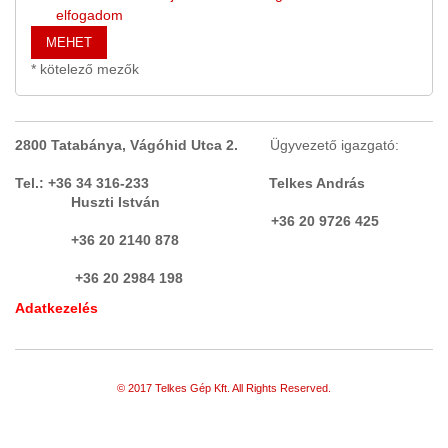
VASKIVÁLASZTÓ, FÉMKIVÁLASZTÓ
elfogadom
(1)
MEHET
MÉRLEG, SZALAGMÉRLEG,
* kötelező mezők
SZÁLLÍTÓSZALAG
MÉRLEGEK,TARTÁLYMÉRLEG
(2)
MÉRŐGÉP, KOORDINÁTA MÉRŐGÉP,
2800 Tatabánya, Vágóhid Utca 2.
Ügyvezető igazgató:
PROJEKTOR
(1)
Tel.: +36 34 316-233 Telkes András
Huszti István
MEZŐGAZDASÁG
(4)
+36 20 9726 425
+36 20 2140 878
MŰANYAG, ÉS GUMIIPARI
+36 20 2984 198
BERENDEZÉS
(17)
Adatkezelés
NYOMTATÓK, IPARI NYOMDAGÉPEK
ORVOSI ESZKÖZÖK,
GYÓGYSZERIPAR
(2)
© 2017 Telkes Gép Kft. All Rights Reserved.
PÁNCÉLSZEKRÉNY, PÁNCÉL