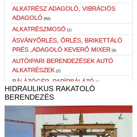
ALKATRÉSZ ADAGOLÓ, VIBRÁCIÓS
ADAGOLÓ
(60)
ALKATRÉSZMOSÓ
(1)
ÁSVÁNYŐRLÉS, ŐRLÉS, BRIKETTÁLÓ
PRÉS ,ADAGOLÓ KEVERŐ MIXER
(9)
AUTÓIPARI BERENDEZÉSEK AUTÓ
ALKATRÉSZEK
(2)
BÁLÁZÓGÉP ,PAPÍRBÁLÁZÓ
(1)
HIDRAULIKUS RAKATOLÓ
BÚTOR
BERENDEZÉS
CIMKÉZŐ, PALACKOZÓ GÉP
(1)
CSAPÁGYAK
(2)
CSAPÁGYHÁZAK
(1)