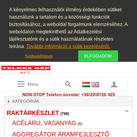
A kényelmes felhasználói élmény érdekében sütiket
használunk a tartalom és a közösségi funkciók
biztosításához, a weboldal forgalmunk elemzéséhez. A
weboldalon megtekinthető az Adatkezelési
tájékoztatónk és a sütik használatának részletes
leírása.
További információ a sütik kezeléséről.
Sütibeállítások
ELFOGADOM
Menu
NON-STOP Telefon ügyelet: +36(20)9726 425
KATEGÓRIÁK
RAKTÁRKÉSZLET
(798)
ACÉLÁRU, VASANYAG
(6)
AGGREGÁTOR ÁRAMFEJLESZTŐ