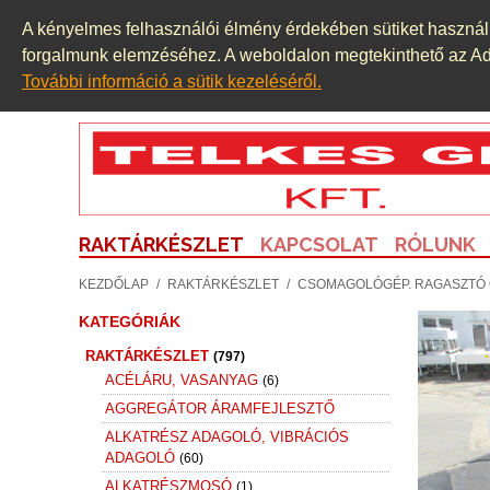
A kényelmes felhasználói élmény érdekében sütiket használu
forgalmunk elemzéséhez. A weboldalon megtekinthető az Adat
További információ a sütik kezeléséről.
RAKTÁRKÉSZLET
KAPCSOLAT
RÓLUNK
KEZDŐLAP
/
RAKTÁRKÉSZLET
/
CSOMAGOLÓGÉP. RAGASZTÓ 
KATEGÓRIÁK
RAKTÁRKÉSZLET
(797)
ACÉLÁRU, VASANYAG
(6)
AGGREGÁTOR ÁRAMFEJLESZTŐ
ALKATRÉSZ ADAGOLÓ, VIBRÁCIÓS
ADAGOLÓ
(60)
ALKATRÉSZMOSÓ
(1)