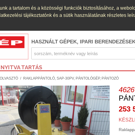
nk a tartalom és a közösségi funkciók biztosításához, a webol
kezelési tájékoztatónk és a sütik használatának részletes leír
HASZNÁLT GÉPEK, IPARI BERENDEZÉSE
NYITVA TARTÁS
OLVASZTÓ
/
RAKLAPPÁNTOLÓ, SAP-30PV, PÁNTOLÓGÉP, PÁNTOZÓ
4626
PÁN
253 
KÉSZL
Raklappá