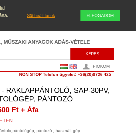
dal
ása.
Sütibeállítások
ELFOGADOM
K, MŰSZAKI ANYAGOK ADÁS-VÉTELE
KERES
FIÓKOM
NON-STOP Telefon ügyelet: +36(20)9726 425
- RAKLAPPÁNTOLÓ, SAP-30PV,
TOLÓGÉP, PÁNTOZÓ
500 Ft
+ Áfa
ETEN
ntoló,pántológép, pántozó , használt gép