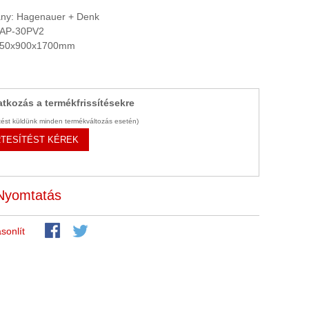
ny: Hagenauer + Denk
SAP-30PV2
 550x900x1700mm
atkozás a termékfrissítésekre
ítést küldünk minden termékváltozás esetén)
TESÍTÉST KÉREK
Nyomtatás
sonlít