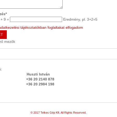
zés*
 + 9 =
Eredmény, pl. 3+2=5
adatkezelési tájékoztatókban foglaltakat elfogadom
ET
ező mezők
igazgató:
rás Huszti István
 20 2140 878
84 198
© 2017 Telkes Gép Kft. All Rights Reserved.