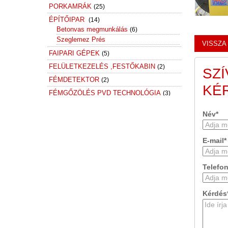
PORKAMRÁK
(25)
ÉPÍTŐIPAR
(14)
Betonvas megmunkálás
(6)
Szeglemez Prés
VISSZA
FAIPARI GÉPEK
(5)
FELÜLETKEZELÉS ,FESTŐKABIN
(2)
SZ
FÉMDETEKTOR
(2)
KÉ
FÉMGŐZÖLÉS PVD TECHNOLÓGIA
(3)
FÉMMEGMUNKÁLÁS
(138)
Név*
Alkatrészmosó
(3)
CNC Megmunkáló központ
(2)
Csiszológép
(1)
E-mail*
Csőhajlító, csőmegmunkálás
(6)
Élhajlító, szerszám
(1)
Telefon
Emulzió kezelő, hűtőanyag tisztító
(12)
Eszterga és cnc eszterga
berendezések
(3)
Kérdés
Felületkezelés
(4)
Fűrész, gyorsdaraboló
(9)
Forgács kihordó, forgács centrifuga
leválasztó
(2)