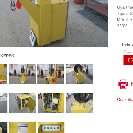
Gyártmá
Típus: 
Méret:
220V
Feler
(Értes
 KÉPEK
ÉR
Összeha