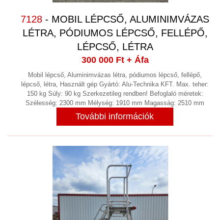
GÉPÉPÍTÉS
(8)
7128
- MOBIL LÉPCSŐ, ALUMINIMVÁZAS
GŐZFEJLESZTŐ,GŐZKAZÁN
LÉTRA, PÓDIUMOS LÉPCSŐ, FELLÉPŐ,
GYÓGYSZERIPAR
(4)
LÉPCSŐ, LÉTRA
GYORSKAPU
300 000 Ft
+ Áfa
HAJTÓMŰVEK
Mobil lépcső, Aluminimvázas létra, pódiumos lépcső, fellépő,
(9)
lépcső, létra, Használt gép Gyártó: Alu-Technika KFT. Max. teher:
HIDRAULIKA
150 kg Súly: 90 kg Szerkezetileg rendben! Befoglaló méretek:
(33)
Szélesség: 2300 mm Mélység: 1910 mm Magasság: 2510 mm
HIDROCIKLON
További információk
HOMOGENIZÁTOR
HŰTÉS, FOLYADÉKHŰTŐK
(26)
HŰTVESZÁRÍTÓ
(6)
HULLADÉKKEZELÉS
(2)
KÁBEL