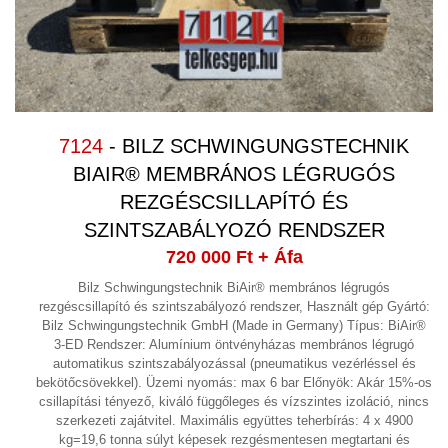
TOLÓZÁR
(3)
TRANSZFORMÁTOR,
EGYENIRÁNYÍTÓ, TÁPEGYSÉG,
FÁZISJAVÍTÓ
(2)
ULTRAHANGOS TISZTITÓ
7124
- BILZ SCHWINGUNGSTECHNIK
BERENDEZÉS
BIAIR® MEMBRÁNOS LÉGRUGÓS
REZGÉSCSILLAPÍTÓ ÉS
ULTRANGOS MÜANYAG HEGESZTŐ
(2)
SZINTSZABÁLYOZÓ RENDSZER
VÁKUUMSZIVATTYÚ,VÁKUUMTECHNIKA
(16)
720 000 Ft
+ Áfa
VEGYES
Bilz Schwingungstechnik BiAir® membrános légrugós
(18)
rezgéscsillapító és szintszabályozó rendszer, Használt gép Gyártó:
VEGYIPAR
Bilz Schwingungstechnik GmbH (Made in Germany) Típus: BiAir®
(12)
3-ED Rendszer: Alumínium öntvényházas membrános légrugó
VENTILÁTOROK
(11)
automatikus szintszabályozással (pneumatikus vezérléssel és
bekötőcsövekkel). Üzemi nyomás: max 6 bar Előnyök: Akár 15%-os
VIBRÁCIÓS KOPTATÓ SORJÁZÓ
(13)
csillapítási tényező, kiváló függőleges és vízszintes izoláció, nincs
szerkezeti zajátvitel. Maximális együttes teherbírás: 4 x 4900
VILLANYMOTOR GYÁRTÁS
kg=19,6 tonna súlyt képesek rezgésmentesen megtartani és