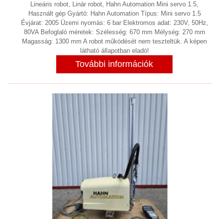
Lineáris robot, Linár robot, Hahn Automation Mini servo 1.5,
Használt gép Gyártó: Hahn Automation Típus: Mini servo 1.5
Évjárat: 2005 Üzemi nyomás: 6 bar Elektromos adat: 230V, 50Hz,
80VA Befoglaló méretek: Szélesség: 670 mm Mélység: 270 mm
Magasság: 1300 mm A robot működését nem teszteltük. A képen
látható állapotban eladó!
További információk