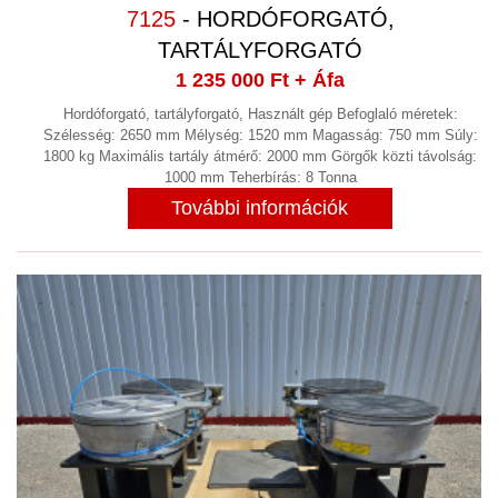
SZAKÍTÁS VIZSGÁLÓ
7125
- HORDÓFORGATÓ,
SZÁLLÍTÁS, ADAGOLÁS, EMELÉS,
TARTÁLYFORGATÓ
ANYAGMOZGATÁS, VÁLOGATÓGÉP,
1 235 000 Ft
+ Áfa
IPARI SZÁLLÍTÓ ESZKÖZ
Hordóforgató, tartályforgató, Használt gép Befoglaló méretek:
(149)
Szélesség: 2650 mm Mélység: 1520 mm Magasság: 750 mm Súly:
SZÁRÍTÓ SZEKRÉNY, KEMENCE
1800 kg Maximális tartály átmérő: 2000 mm Görgők közti távolság:
1000 mm Teherbírás: 8 Tonna
KLÍMAKAMRA, MOSODAI SZÁRÍTÓ
(10)
További információk
SZEGECSELŐGÉP
(2)
SZITANYOMÁS
SZIVATTYÚK
(69)
SZOFTVER
TARTÁLY, LÉGTARTÁLY VÁKUUM
TARTÁLY KONTÉNERKÚT
(7)
TISZTÍTÁS
(3)