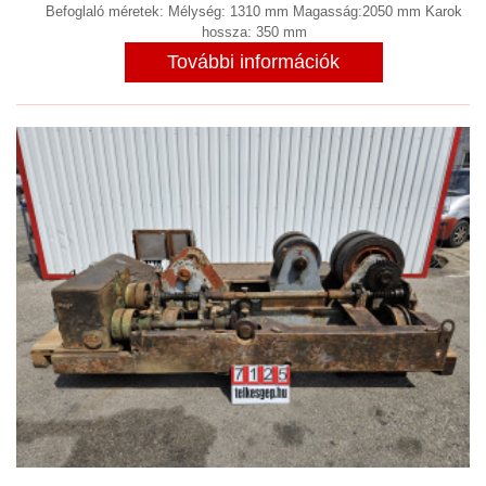
GYÓGYSZERIPAR
(2)
Befoglaló méretek: Mélység: 1310 mm Magasság:2050 mm Karok
hossza: 350 mm
PÁNCÉLSZEKRÉNY, PÁNCÉL
További információk
TEREM
(1)
PNEUMATIKA
(9)
PORELSZÍVÓ BERENDEZÉSEK,
ELSZÍVÓ BERENDEZÉSEK,
PORSZŰRŐK, PORLEVÁLASZTÓK,
PORKAMRÁK
(9)
ROOTS FÚVÓ
(1)
ROZSDAMENTES, SAVÁLLÓ,
NEMESACÉL
(7)
SEPRŐGÉP
SHREDDER