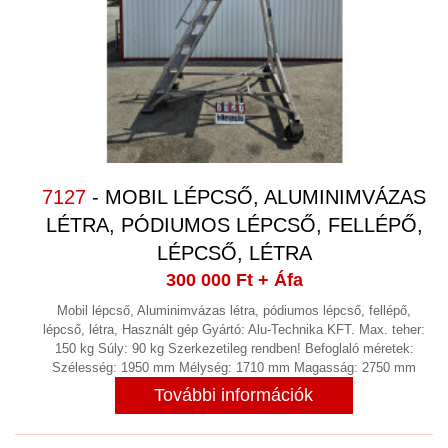
KÁBEL BLANKOLÓ GÉP
(1)
KAPCSOLÓSZEKRÉNY
(1)
KÉT KOMPONENSŰ ADAGOLÓ ÉS
KEVERŐ RENDSZER
KEVERŐ, MIXER
(8)
KIEGYENSÚLYOZÓGÉP
(2)
7127
- MOBIL LÉPCSŐ, ALUMINIMVÁZAS
KOMPRESSZOROK
LÉTRA, PÓDIUMOS LÉPCSŐ, FELLÉPŐ,
(12)
LÉPCSŐ, LÉTRA
LABORTECHNIKA
(5)
300 000 Ft
+ Áfa
LÉGKEZELŐ
(6)
Mobil lépcső, Aluminimvázas létra, pódiumos lépcső, fellépő,
LÉGTECHNIKA, SZŰRŐK,
lépcső, létra, Használt gép Gyártó: Alu-Technika KFT. Max. teher:
150 kg Súly: 90 kg Szerkezetileg rendben! Befoglaló méretek:
ALKATRÉSZEK, HŰTÉS, FŰTÉS
(12)
Szélesség: 1950 mm Mélység: 1710 mm Magasság: 2750 mm
További információk
LINEÁRIS SÍN, CSAPÁGY
(3)
LOGISZTIKAI ESZKÖZÖK,