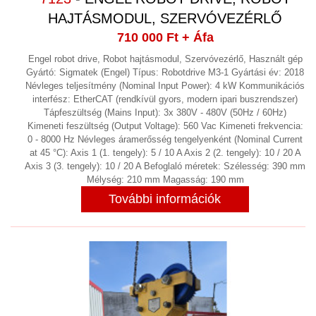
HAJTÁSMODUL, SZERVÓVEZÉRLŐ
710 000 Ft
+ Áfa
Engel robot drive, Robot hajtásmodul, Szervóvezérlő, Használt gép
Gyártó: Sigmatek (Engel) Típus: Robotdrive M3-1 Gyártási év: 2018
Névleges teljesítmény (Nominal Input Power): 4 kW Kommunikációs
interfész: EtherCAT (rendkívül gyors, modern ipari buszrendszer)
Tápfeszültség (Mains Input): 3x 380V - 480V (50Hz / 60Hz)
Kimeneti feszültség (Output Voltage): 560 Vac Kimeneti frekvencia:
0 - 8000 Hz Névleges áramerősség tengelyenként (Nominal Current
at 45 °C): Axis 1 (1. tengely): 5 / 10 A Axis 2 (2. tengely): 10 / 20 A
Axis 3 (3. tengely): 10 / 20 A Befoglaló méretek: Szélesség: 390 mm
Mélység: 210 mm Magasság: 190 mm
További információk