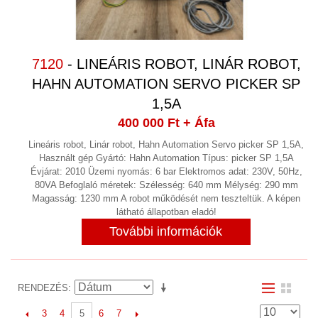
7120
- LINEÁRIS ROBOT, LINÁR ROBOT,
HAHN AUTOMATION SERVO PICKER SP
1,5A
400 000 Ft
+ Áfa
Lineáris robot, Linár robot, Hahn Automation Servo picker SP 1,5A,
Használt gép Gyártó: Hahn Automation Típus: picker SP 1,5A
Évjárat: 2010 Üzemi nyomás: 6 bar Elektromos adat: 230V, 50Hz,
80VA Befoglaló méretek: Szélesség: 640 mm Mélység: 290 mm
Magasság: 1230 mm A robot működését nem teszteltük. A képen
látható állapotban eladó!
További információk
RENDEZÉS
3
4
6
7
5