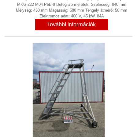
MKG-222 M04 P6B-9 Befoglaló méretek: Szélesség: 840 mm
FAIPARI GÉPEK
(5)
Mélység: 450 mm Magasság: 580 mm Tengely átmérő: 50 mm
Elektromos adat: 400 V, 45 kW, 84A
FELÜLETKEZELÉS ,FESTŐKABIN
(2)
További információk
FÉMDETEKTOR
(2)
FÉMGŐZÖLÉS PVD TECHNOLÓGIA
(3)
FÉMMEGMUNKÁLÁS
(138)
FORGÁCS KIHORDÓ, FORGÁCS
CENTRIFUGA LEVÁLASZTÓ
(7)
FŰTÉS
(3)
FREKVENCIAVÁLTÓ, INDÍTÓ
ELLENÁLLÁS
(13)
FRÖCCSÖNTŐ BERENDEZÉS
(20)
GALVANIZÁLÁS