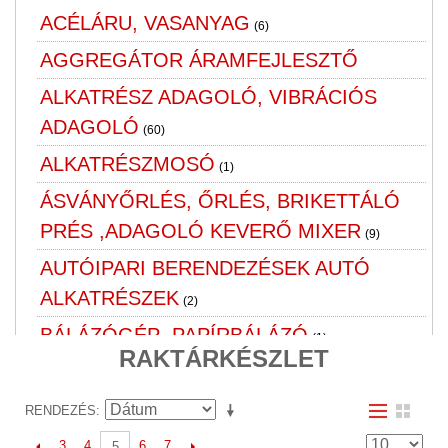
ACÉLÁRU, VASANYAG
(6)
AGGREGÁTOR ÁRAMFEJLESZTŐ
ALKATRÉSZ ADAGOLÓ, VIBRÁCIÓS
ADAGOLÓ
(60)
ALKATRÉSZMOSÓ
(1)
ÁSVÁNYŐRLÉS, ŐRLÉS, BRIKETTÁLÓ
PRÉS ,ADAGOLÓ KEVERŐ MIXER
(9)
AUTÓIPARI BERENDEZÉSEK AUTÓ
ALKATRÉSZEK
(2)
BÁLÁZÓGÉP ,PAPÍRBÁLÁZÓ
(1)
RAKTÁRKÉSZLET
BÚTOR
CIMKÉZŐ, PALACKOZÓ GÉP
RENDEZÉS
(1)
CSAPÁGYAK
3
4
6
7
5