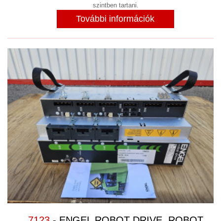
szintben tartani.
VILLANYMOTOROK
(33)
További információk
KAPCSOLAT
RÓLUNK
NYITVA TARTÁS
7123
- ENGEL ROBOT DRIVE, ROBOT