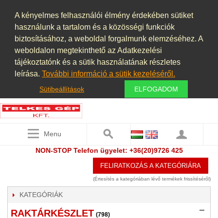
A kényelmes felhasználói élmény érdekében sütiket
használunk a tartalom és a közösségi funkciók
biztosításához, a weboldal forgalmunk elemzéséhez. A
weboldalon megtekinthető az Adatkezelési
tájékoztatónk és a sütik használatának részletes
leírása.
További információ a sütik kezeléséről.
Sütibeállítások
ELFOGADOM
Menu
NON-STOP Telefon ügyelet: +36(20)9726 425
FELIRATKOZÁS A KATEGÓRIÁRA
(Értesítés a kategóriában lévő termékek frissítéséről)
KATEGÓRIÁK
RAKTÁRKÉSZLET
(798)