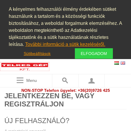
A kényelmes felhasználói élmény érdekében sütiket
használunk a tartalom és a közösségi funkciók
biztosításához, a weboldal forgalmunk elemzéséhez. A
weboldalon megtekinthető az Adatkezelési
tájékoztatónk és a sütik használatának részletes
leírása.
További információ a sütik kezeléséről.
Sütibeállítások
ELFOGADOM
Menu
NON-STOP Telefon ügyelet: +36(20)9726 425
JELENTKEZZEN BE, VAGY
REGISZTRÁLJON
ÚJ FELHASZNÁLÓ?