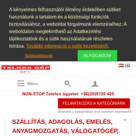
PNEUMATIKA
(9)
A kényelmes felhasználói élmény érdekében sütiket
használunk a tartalom és a közösségi funkciók
PORELSZÍVÓ BERENDEZÉSEK,
biztosításához, a weboldal forgalmunk elemzéséhez. A
ELSZÍVÓ BERENDEZÉSEK,
weboldalon megtekinthető az Adatkezelési
PORSZŰRŐK, PORLEVÁLASZTÓK,
tájékoztatónk és a sütik használatának részletes
PORKAMRÁK
leírása.
További információ a sütik kezeléséről.
(9)
ROOTS FÚVÓ
Sütibeállítások
ELFOGADOM
(1)
ROZSDAMENTES, SAVÁLLÓ,
NEMESACÉL
(7)
Menu
SEPRŐGÉP
NON-STOP Telefon ügyelet: +36(20)9726 425
SHREDDER
FELIRATKOZÁS A KATEGÓRIÁRA
SZAKÍTÁS VIZSGÁLÓ
(Értesítés a kategóriában lévő termékek frissítéséről)
SZÁLLÍTÁS, ADAGOLÁS, EMELÉS,
ANYAGMOZGATÁS, VÁLOGATÓGÉP,