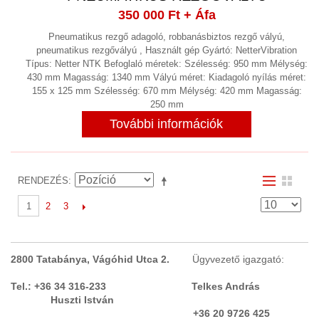
350 000 Ft
+ Áfa
Pneumatikus rezgő adagoló, robbanásbiztos rezgő vályú,
pneumatikus rezgővályú , Használt gép Gyártó: NetterVibration
Típus: Netter NTK Befoglaló méretek: Szélesség: 950 mm Mélység:
430 mm Magasság: 1340 mm Vályú méret: Kiadagoló nyílás méret:
155 x 125 mm Szélesség: 670 mm Mélység: 420 mm Magasság:
250 mm
További információk
RENDEZÉS
2
3
1
2800 Tatabánya, Vágóhid Utca 2.
Ügyvezető igazgató:
Tel.: +36 34 316-233 Telkes András
Huszti István
+36 20 9726 425