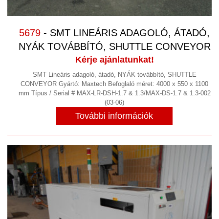
VEGYIPAR
(12)
VENTILÁTOROK
(11)
5679
- SMT LINEÁRIS ADAGOLÓ, ÁTADÓ,
VIBRÁCIÓS KOPTATÓ SORJÁZÓ
NYÁK TOVÁBBÍTÓ, SHUTTLE CONVEYOR
(13)
Kérje ajánlatunkat!
VILLANYMOTOR GYÁRTÁS
SMT Lineáris adagoló, átadó, NYÁK továbbító, SHUTTLE
VILLANYMOTOROK
(33)
CONVEYOR Gyártó: Maxtech Befoglaló méret: 4000 x 550 x 1100
mm Típus / Serial # MAX-LR-DSH-1.7 & 1.3/MAX-DS-1.7 & 1.3-002
KAPCSOLAT
(03-06)
RÓLUNK
További információk
NYITVA TARTÁS