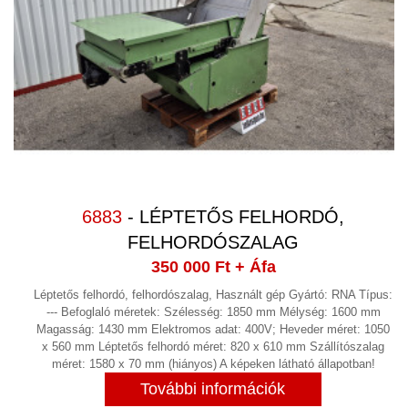
6883
- LÉPTETŐS FELHORDÓ,
FELHORDÓSZALAG
350 000 Ft
+ Áfa
Léptetős felhordó, felhordószalag, Használt gép Gyártó: RNA Típus:
--- Befoglaló méretek: Szélesség: 1850 mm Mélység: 1600 mm
Magasság: 1430 mm Elektromos adat: 400V; Heveder méret: 1050
x 560 mm Léptetős felhordó méret: 820 x 610 mm Szállítószalag
méret: 1580 x 70 mm (hiányos) A képeken látható állapotban!
További információk