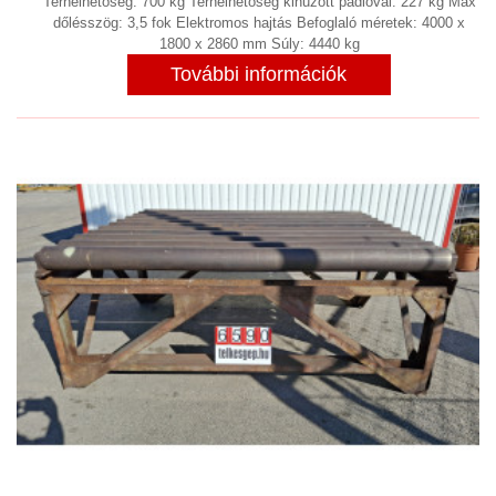
Terhelhetőség: 700 kg Terhelhetőség kihúzott padlóval: 227 kg Max
dőlésszög: 3,5 fok Elektromos hajtás Befoglaló méretek: 4000 x
1800 x 2860 mm Súly: 4440 kg
További információk