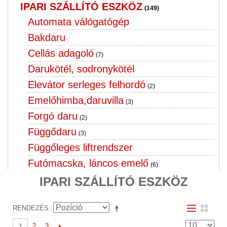
IPARI SZÁLLÍTÓ ESZKÖZ
(149)
Automata válógatógép
Bakdaru
Cellás adagoló
(7)
Darukötél, sodronykötél
Elevátor serleges felhordó
(2)
Emelőhimba,daruvilla
(3)
Forgó daru
(2)
Függődaru
(3)
Függőleges liftrendszer
Futómacska, láncos emelő
(6)
Görgős pálya
IPARI SZÁLLÍTÓ ESZKÖZ
(10)
Híddaru
(3)
RENDEZÉS
Ipari szállító eszköz
(22)
Lift, ollós emelő
2
3
1