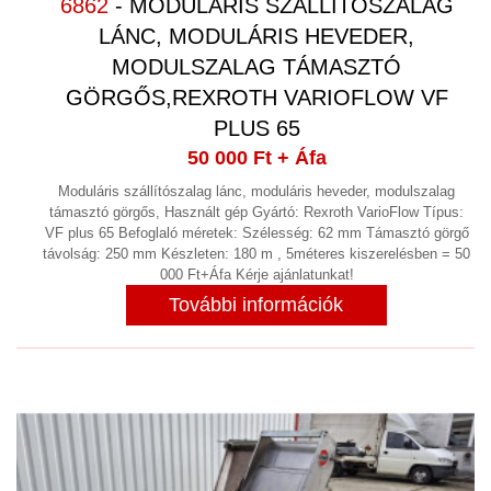
6862
- MODULÁRIS SZÁLLÍTÓSZALAG
LÁNC, MODULÁRIS HEVEDER,
MODULSZALAG TÁMASZTÓ
GÖRGŐS,REXROTH VARIOFLOW VF
PLUS 65
50 000 Ft
+ Áfa
Moduláris szállítószalag lánc, moduláris heveder, modulszalag
támasztó görgős, Használt gép Gyártó: Rexroth VarioFlow Típus:
VF plus 65 Befoglaló méretek: Szélesség: 62 mm Támasztó görgő
távolság: 250 mm Készleten: 180 m , 5méteres kiszerelésben = 50
000 Ft+Áfa Kérje ajánlatunkat!
További információk