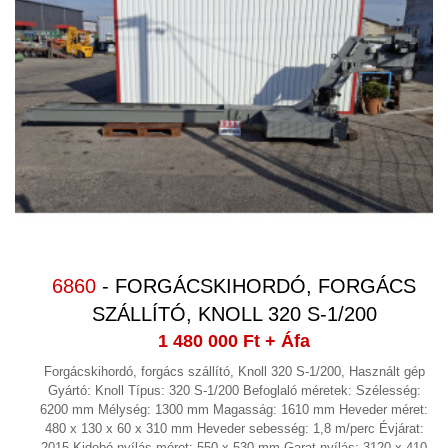
6860
- FORGÁCSKIHORDÓ, FORGÁCS
SZÁLLÍTÓ, KNOLL 320 S-1/200
1 480 000 Ft
+ Áfa
Forgácskihordó, forgács szállító, Knoll 320 S-1/200, Használt gép
Gyártó: Knoll Típus: 320 S-1/200 Befoglaló méretek: Szélesség:
6200 mm Mélység: 1300 mm Magasság: 1610 mm Heveder méret:
480 x 130 x 60 x 310 mm Heveder sebesség: 1,8 m/perc Évjárat:
2015 Kidobó nyílás méret: 550 x 530 mm Garat nyílás: 3120 x 410