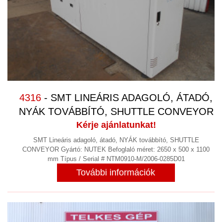
4316
- SMT LINEÁRIS ADAGOLÓ, ÁTADÓ,
NYÁK TOVÁBBÍTÓ, SHUTTLE CONVEYOR
Kérje ajánlatunkat!
SMT Lineáris adagoló, átadó, NYÁK továbbító, SHUTTLE
CONVEYOR Gyártó: NUTEK Befoglaló méret: 2650 x 500 x 1100
mm Típus / Serial # NTM0910-M/2006-0285D01
További információk